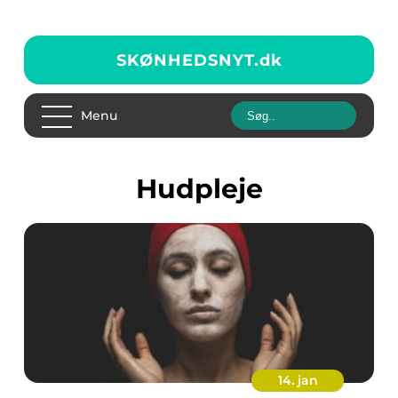
SKØNHEDSNYT.
dk
Menu
Hudpleje
14. jan