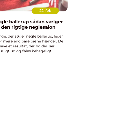
22. feb
e ballerup sådan vælger
 den rigtige neglesalon
ge, der søger negle ballerup, leder
er mere end bare pæne hænder. De
 have et resultat, der holder, ser
urligt ud og føles behageligt i
rdagen. En god neglebehandling
dler derfor både om teknik,
rialer og tid til at lytte til di...