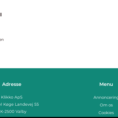
l
en
Adresse
Menu
Annoncerin
Om os
Cookies