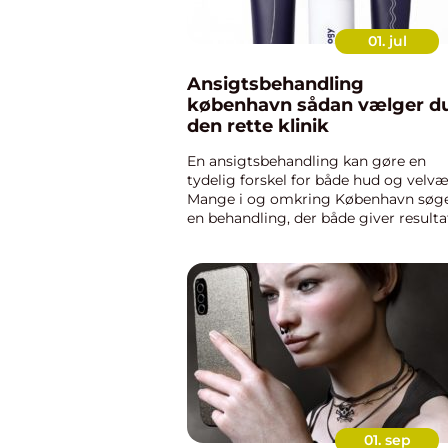
01. jul
Ansigtsbehandling
københavn sådan vælger du
den rette klinik
En ansigtsbehandling kan gøre en
tydelig forskel for både hud og velvæ
Mange i og omkring København søg
en behandling, der både giver resulta
og føles som en pause fra hverdagen.
Men hvad skal du egentlig kigge efter
når du vil have en profe...
01. sep