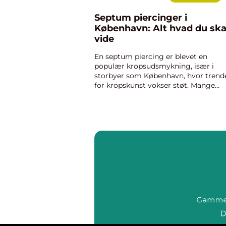
Septum piercinger i
København: Alt hvad du ska
vide
En septum piercing er blevet en
populær kropsudsmykning, især i
storbyer som København, hvor trend
for kropskunst vokser støt. Mange
mennesker tiltrækkes af septum
piercingens unikke udseende og den
individualitet, d...