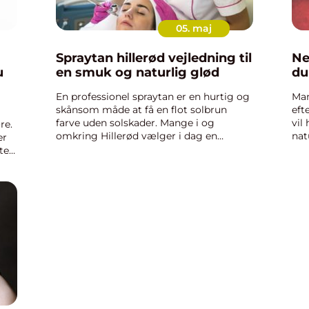
05. maj
Spraytan hillerød vejledning til
Negl
en smuk og naturlig glød
du
En professionel spraytan er en hurtig og
Man
skånsom måde at få en flot solbrun
eft
farve uden solskader. Mange i og
vil
re.
omkring Hillerød vælger i dag en
nat
er
spraytan fremfor solarie og solbadning,
hve
ter
fordi huden bevares sund, samtidig med
han
at farven kan tilpasses helt ...
mate
,