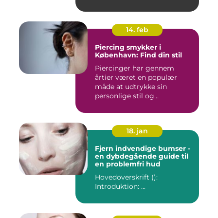
14. feb
Piercing smykker i
København: Find din stil
Piercinger har gennem
årtier været en populær
måde at udtrykke sin
personlige stil og
individualitet...
18. jan
Fjern indvendige bumser -
en dybdegående guide til
en problemfri hud
Hovedoverskrift ():
Introduktion: ...