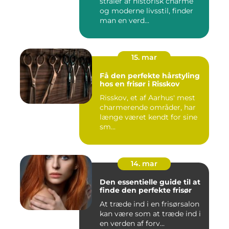
stråler af historisk charme
og moderne livsstil, finder
man en verd...
15. mar
Få den perfekte hårstyling
hos en frisør i Risskov
Risskov, et af Aarhus' mest
charmerende områder, har
længe været kendt for sine
sm...
14. mar
Den essentielle guide til at
finde den perfekte frisør
At træde ind i en frisørsalon
kan være som at træde ind i
en verden af forv...