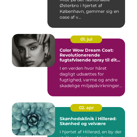
Østerbro i hjertet af
København, gemmer sig en
oase af v...
01. jul
Color Wow Dream Coat:
Revolutionerende
fugtafvisende spray til dit
hår
I en verden hvor håret
dagligt udsættes for
fugtighed, varme og andre
skadelige miljøpåvirkninger,
s...
02. apr
Skønhedsklinik i Hillerød:
Skønhed og velvære
I hjertet af Hillerød, en by der