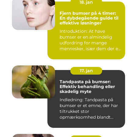
18. jan
Fjern bumser på 4 timer:
En dybdegående guide til
effektive løsninger
Introduktion: At have
bumser er en almindelig
udfordring for mange
mennesker, især dem der er
aktiv...
17. jan
Tandpasta på bumser:
Effektiv behandling eller
skadelig myte
Indledning: Tandpasta på
bumser er et emne, der har
tiltrukket stor
opmærksomhed blandt
personer med...