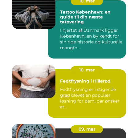
10. mar
Tattoo København: en
guide til din næste
tatovering
I hjertet af Danmark ligger
København, en by kendt for
sin rige historie og kulturelle
mangfo...
10. mar
Fedtfrysning i Hillerød
Fedtfrysning er i stigende
grad blevet en populær
løsning for dem, der ønsker
at...
09. mar