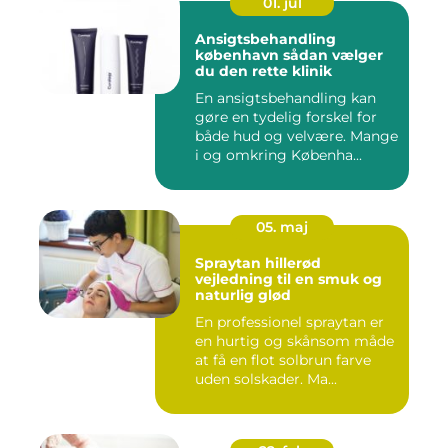
01. jul
Ansigtsbehandling
københavn sådan vælger
du den rette klinik
En ansigtsbehandling kan
gøre en tydelig forskel for
både hud og velvære. Mange
i og omkring Københa...
05. maj
Spraytan hillerød
vejledning til en smuk og
naturlig glød
En professionel spraytan er
en hurtig og skånsom måde
at få en flot solbrun farve
uden solskader. Ma...