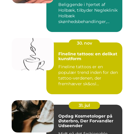
Beliggende i hjertet af
Holbæk, tilbyder Negleklinik
Holbæk
skønhedsbehandlinger,...
30. nov
Fineline tattoos: en delikat
kunstform
Fineline tattoos er en
populær trend inden for den
tattoo-verdenen, der
fremhæver sk&osl...
31. jul
Opdag Kosmetologer på
Østerbro, Der Forvandler
Udseender
Midt på det fashionable