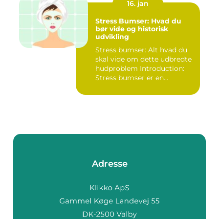
16. jan
Stress Bumser: Hvad du
bør vide og historisk
udvikling
Stress bumser: Alt hvad du
skal vide om dette udbredte
hudproblem Introduction:
Stress bumser er en...
Adresse