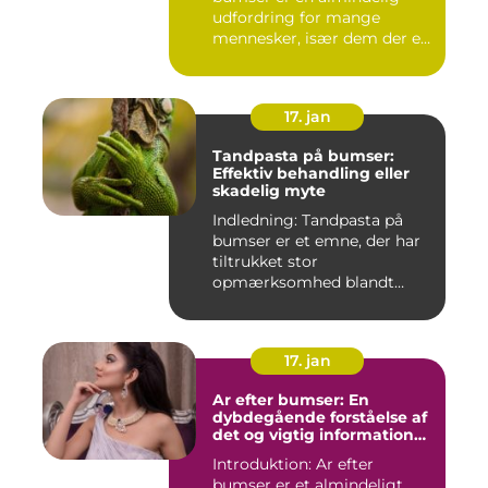
udfordring for mange
mennesker, især dem der er
aktiv...
17. jan
Tandpasta på bumser:
Effektiv behandling eller
skadelig myte
Indledning: Tandpasta på
bumser er et emne, der har
tiltrukket stor
opmærksomhed blandt
personer med...
17. jan
Ar efter bumser: En
dybdegående forståelse af
det og vigtig information
for interesserede personer
Introduktion: Ar efter
bumser er et almindeligt