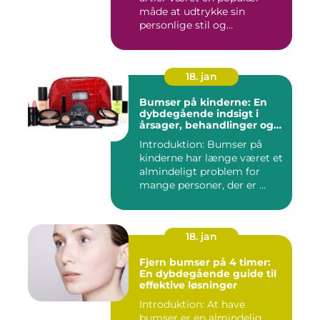
måde at udtrykke sin
personlige stil og
individualitet...
18. jan
Bumser på kinderne: En
dybdegående indsigt i
årsager, behandlinger og
forebyggelse
Introduktion: Bumser på
kinderne har længe været et
almindeligt problem for
mange personer, der er ...
18. jan
Fjern bumser på 4 timer:
En dybdegående guide til
effektive løsninger
Introduktion: At have
bumser er en almindelig