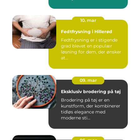
10. mar
Fedtfrysning i Hillerød
Fedtfrysning er i stigende
grad blevet en populær
løsning for dem, der ønsker
at...
09. mar
Eksklusiv brodering på tøj
Brodering på tøj er en
kunstform, der kombinerer
tidløs elegance med
moderne sti...