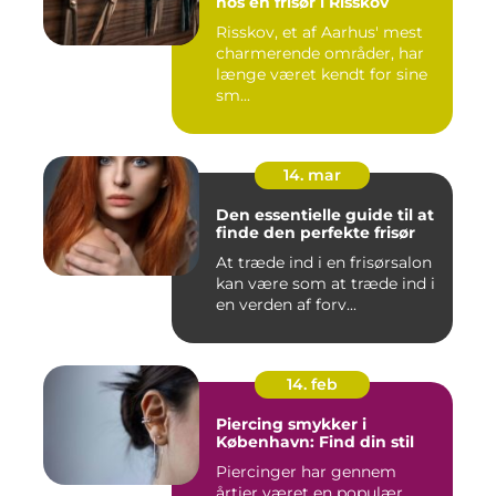
hos en frisør i Risskov
Risskov, et af Aarhus' mest
charmerende områder, har
længe været kendt for sine
sm...
14. mar
Den essentielle guide til at
finde den perfekte frisør
At træde ind i en frisørsalon
kan være som at træde ind i
en verden af forv...
14. feb
Piercing smykker i
København: Find din stil
Piercinger har gennem
årtier været en populær