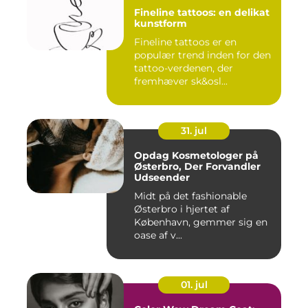
Fineline tattoos: en delikat
kunstform
Fineline tattoos er en
populær trend inden for den
tattoo-verdenen, der
fremhæver sk&osl...
31. jul
Opdag Kosmetologer på
Østerbro, Der Forvandler
Udseender
Midt på det fashionable
Østerbro i hjertet af
København, gemmer sig en
oase af v...
01. jul