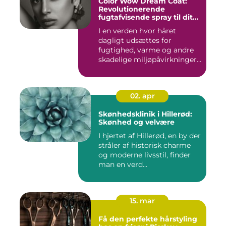
Color Wow Dream Coat:
Revolutionerende
fugtafvisende spray til dit
hår
I en verden hvor håret
dagligt udsættes for
fugtighed, varme og andre
skadelige miljøpåvirkninger,
s...
02. apr
Skønhedsklinik i Hillerød:
Skønhed og velvære
I hjertet af Hillerød, en by der
stråler af historisk charme
og moderne livsstil, finder
man en verd...
15. mar
Få den perfekte hårstyling