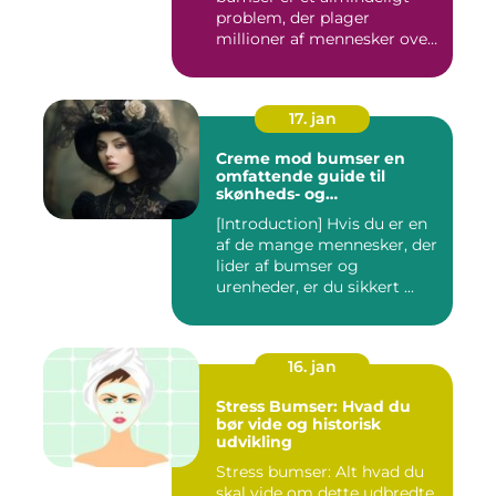
problem, der plager
millioner af mennesker over
hel...
17. jan
Creme mod bumser en
omfattende guide til
skønheds- og
kosmetikforbrugere
[Introduction] Hvis du er en
af de mange mennesker, der
lider af bumser og
urenheder, er du sikkert ...
16. jan
Stress Bumser: Hvad du
bør vide og historisk
udvikling
Stress bumser: Alt hvad du
skal vide om dette udbredte