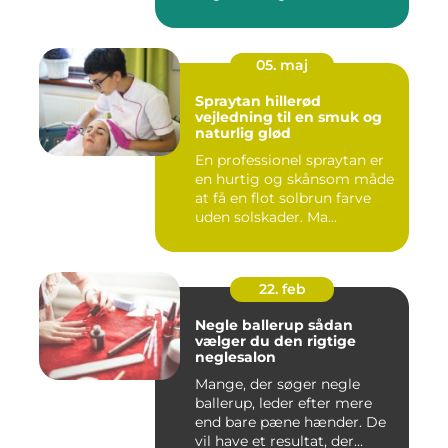
05. maj
Spraytan hillerød
vejledning til en smuk og
naturlig glød
En professionel spraytan er
en hurtig og skånsom måde
at få en flot solbrun farve
uden solskader. Ma...
22. feb
Negle ballerup sådan
vælger du den rigtige
neglesalon
Mange, der søger negle
ballerup, leder efter mere
end bare pæne hænder. De
vil have et resultat, der...