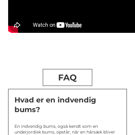
FAQ
Hvad er en indvendig
bums?
En indvendig bums, også kendt som en
underjordisk bums, opstår, når en hårsæk bliver