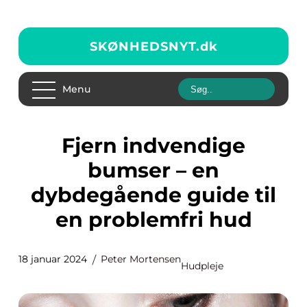
SKØNHEDSNYT.
dk
Menu
Fjern indvendige
bumser – en
dybdegående guide til
en problemfri hud
18 januar 2024
Peter Mortensen
Hudpleje