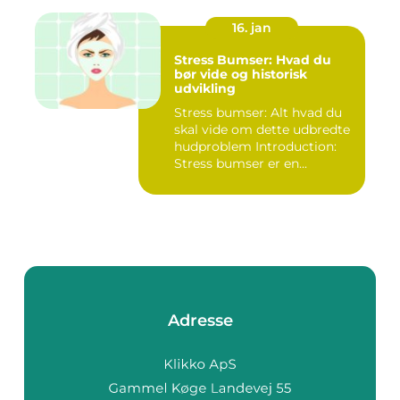
16. jan
Stress Bumser: Hvad du
bør vide og historisk
udvikling
Stress bumser: Alt hvad du
skal vide om dette udbredte
hudproblem Introduction:
Stress bumser er en...
Adresse