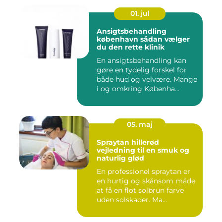
01. jul
Ansigtsbehandling
københavn sådan vælger
du den rette klinik
En ansigtsbehandling kan
gøre en tydelig forskel for
både hud og velvære. Mange
i og omkring Københa...
05. maj
Spraytan hillerød
vejledning til en smuk og
naturlig glød
En professionel spraytan er
en hurtig og skånsom måde
at få en flot solbrun farve
uden solskader. Ma...