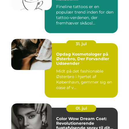
Fineline tattoos er en
populær trend inden for den
tattoo-verdenen, der
fremhæver sk&osl...
31. jul
Opdag Kosmetologer på
Østerbro, Der Forvandler
Udseender
Midt på det fashionable
Østerbro i hjertet af
København, gemmer sig en
oase af v...
01. jul
Color Wow Dream Coat:
Revolutionerende
fugtafvisende spray til dit