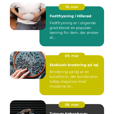
10. mar
Fedtfrysning i Hillerød
Fedtfrysning er i stigende
grad blevet en populær
løsning for dem, der ønsker
at...
09. mar
Eksklusiv brodering på tøj
Brodering på tøj er en
kunstform, der kombinerer
tidløs elegance med
moderne sti...
06. mar
Tatovør København: