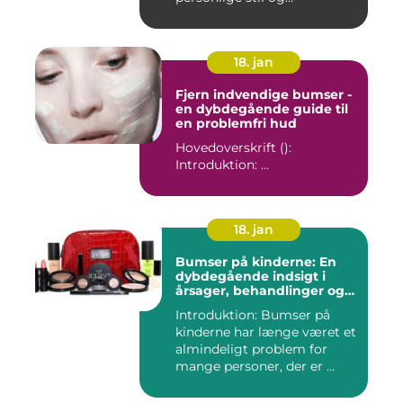
individualitet...
18. jan
Fjern indvendige bumser -
en dybdegående guide til
en problemfri hud
Hovedoverskrift ():
Introduktion: ...
18. jan
Bumser på kinderne: En
dybdegående indsigt i
årsager, behandlinger og
forebyggelse
Introduktion: Bumser på
kinderne har længe været et
almindeligt problem for
mange personer, der er ...