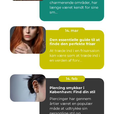
charmerende områder, har
længe været kendt for sine
sm...
14. mar
Den essentielle guide til at
finde den perfekte frisør
At træde ind i en frisørsalon
kan være som at træde ind i
en verden af forv...
14. feb
Piercing smykker i
København: Find din stil
Piercinger har gennem
årtier været en populær
måde at udtrykke sin
personlige stil og