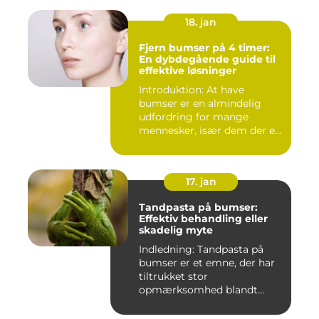
18. jan
Fjern bumser på 4 timer:
En dybdegående guide til
effektive løsninger
Introduktion: At have
bumser er en almindelig
udfordring for mange
mennesker, især dem der er
aktiv...
17. jan
Tandpasta på bumser:
Effektiv behandling eller
skadelig myte
Indledning: Tandpasta på
bumser er et emne, der har
tiltrukket stor
opmærksomhed blandt
personer med...