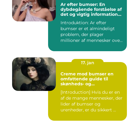
Ar efter bumser: En
dybdegående forståelse af
det og vigtig information
for interesserede personer
Introduktion: Ar efter
bumser er et almindeligt
problem, der plager
millioner af mennesker over
hel...
17. jan
Creme mod bumser en
omfattende guide til
skønheds- og
kosmetikforbrugere
[Introduction] Hvis du er en
af de mange mennesker, der
lider af bumser og
urenheder, er du sikkert ...