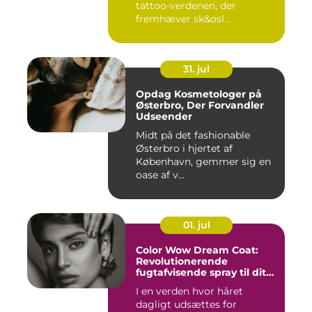
tattoo-verdenen, der
fremhæver sk&osl...
31. jul
Opdag Kosmetologer på
Østerbro, Der Forvandler
Udseender
Midt på det fashionable
Østerbro i hjertet af
København, gemmer sig en
oase af v...
01. jul
Color Wow Dream Coat:
Revolutionerende
fugtafvisende spray til dit
hår
I en verden hvor håret
dagligt udsættes for