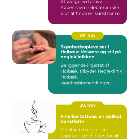
At vælge en tatovør i
København indebærer ikke
blot at finde en kunstner m...
02. feb
Skønhedsoplevelser i
Holbæk: Velvære og stil på
negleklinikken
Beliggende i hjertet af
Holbæk, tilbyder Negleklinik
Holbæk
skønhedsbehandlinger,...
30. nov
Fineline tattoos: en delikat
kunstform
Fineline tattoos er en
populær trend inden for den