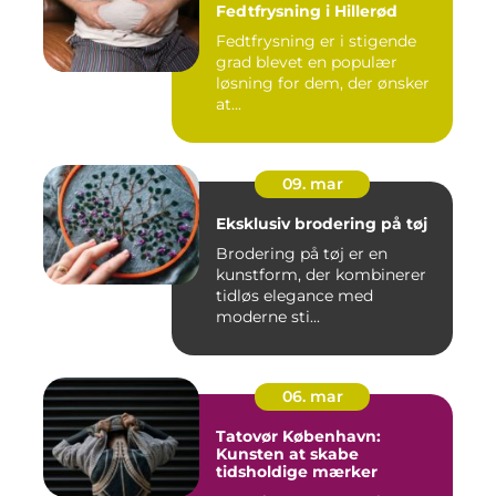
Fedtfrysning i Hillerød
Fedtfrysning er i stigende
grad blevet en populær
løsning for dem, der ønsker
at...
09. mar
Eksklusiv brodering på tøj
Brodering på tøj er en
kunstform, der kombinerer
tidløs elegance med
moderne sti...
06. mar
Tatovør København:
Kunsten at skabe
tidsholdige mærker