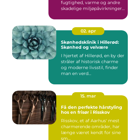
fugtighed, varme og andre
skadelige miljøpåvirkninger,
s...
02. apr
Skønhedsklinik i Hillerød:
Skønhed og velvære
I hjertet af Hillerød, en by der
stråler af historisk charme
og moderne livsstil, finder
man en verd...
15. mar
Få den perfekte hårstyling
hos en frisør i Risskov
Risskov, et af Aarhus' mest
charmerende områder, har
længe været kendt for sine
sm...