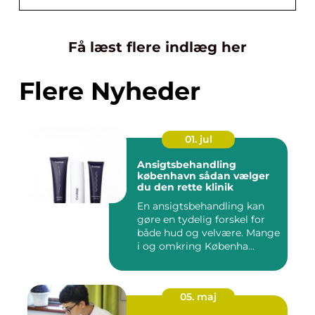
Få læst flere indlæg her
Flere Nyheder
01. jul
Ansigtsbehandling
københavn sådan vælger
du den rette klinik
En ansigtsbehandling kan
gøre en tydelig forskel for
både hud og velvære. Mange
i og omkring Københa...
05. maj