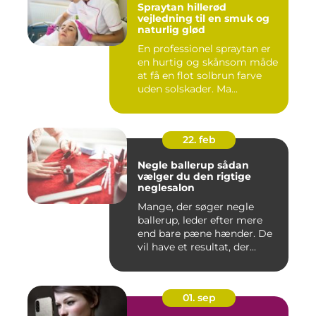
Spraytan hillerød
vejledning til en smuk og
naturlig glød
En professionel spraytan er
en hurtig og skånsom måde
at få en flot solbrun farve
uden solskader. Ma...
22. feb
Negle ballerup sådan
vælger du den rigtige
neglesalon
Mange, der søger negle
ballerup, leder efter mere
end bare pæne hænder. De
vil have et resultat, der...
01. sep