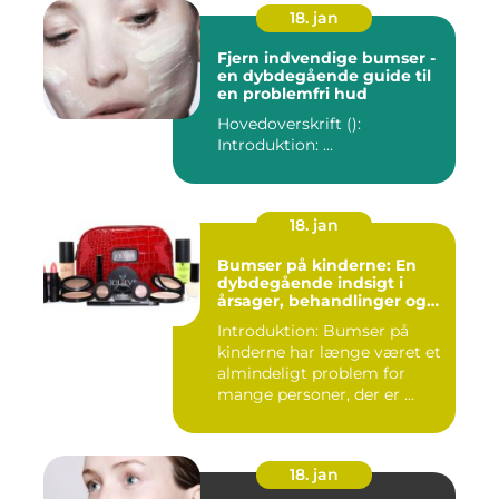
18. jan
Fjern indvendige bumser -
en dybdegående guide til
en problemfri hud
Hovedoverskrift ():
Introduktion: ...
18. jan
Bumser på kinderne: En
dybdegående indsigt i
årsager, behandlinger og
forebyggelse
Introduktion: Bumser på
kinderne har længe været et
almindeligt problem for
mange personer, der er ...
18. jan