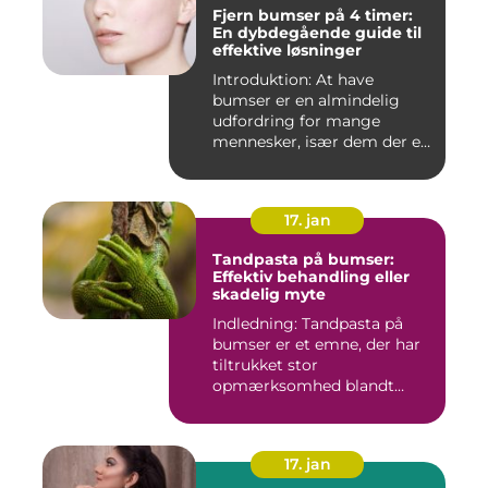
Fjern bumser på 4 timer:
En dybdegående guide til
effektive løsninger
Introduktion: At have
bumser er en almindelig
udfordring for mange
mennesker, især dem der er
aktiv...
17. jan
Tandpasta på bumser:
Effektiv behandling eller
skadelig myte
Indledning: Tandpasta på
bumser er et emne, der har
tiltrukket stor
opmærksomhed blandt
personer med...
17. jan