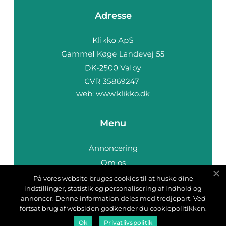
Adresse
web:
www.klikko.dk
Menu
Annoncering
Om os
Cookies
På vores website bruges cookies til at huske dine
indstillinger, statistik og personalisering af indhold og
Kontakt os
annoncer. Denne information deles med tredjepart. Ved
Sitemap
fortsat brug af websiden godkender du cookiepolitikken.
Ok
Privatlivspolitik