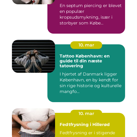
En septum piercing er blevet
en populær
kropsudsmykning, især i
storbyer som Købe...
10. mar
Tattoo København: en
guide til din næste
tatovering
I hjertet af Danmark ligger
København, en by kendt for
sin rige historie og kulturelle
mangfo...
10. mar
Fedtfrysning i Hillerød
Fedtfrysning er i stigende