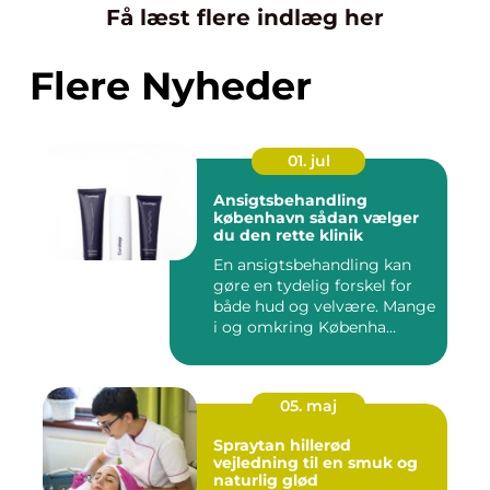
Få læst flere indlæg her
Flere Nyheder
01. jul
Ansigtsbehandling
københavn sådan vælger
du den rette klinik
En ansigtsbehandling kan
gøre en tydelig forskel for
både hud og velvære. Mange
i og omkring Københa...
05. maj
Spraytan hillerød
vejledning til en smuk og
naturlig glød