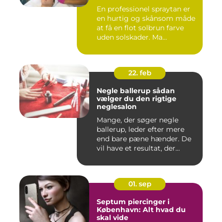
En professionel spraytan er
en hurtig og skånsom måde
at få en flot solbrun farve
uden solskader. Ma...
22. feb
Negle ballerup sådan
vælger du den rigtige
neglesalon
Mange, der søger negle
ballerup, leder efter mere
end bare pæne hænder. De
vil have et resultat, der...
01. sep
Septum piercinger i
København: Alt hvad du
skal vide