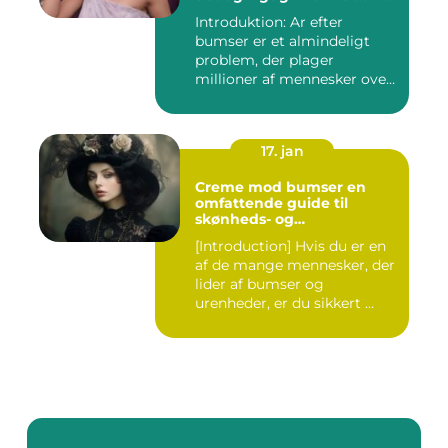
for interesserede personer
Introduktion: Ar efter
bumser er et almindeligt
problem, der plager
millioner af mennesker over
hel...
17. jan
Creme mod bumser en
omfattende guide til
skønheds- og
kosmetikforbrugere
[Introduction] Hvis du er en
af de mange mennesker, der
lider af bumser og
urenheder, er du sikkert ...