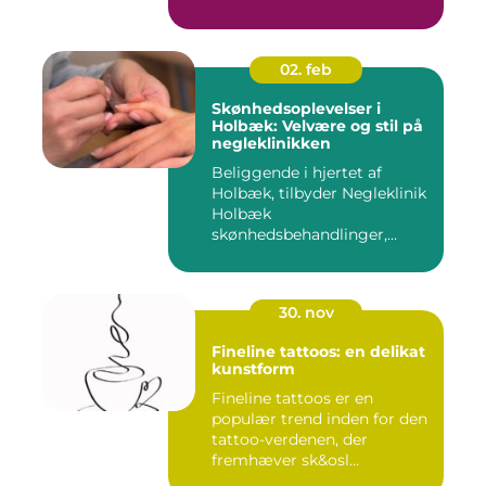
02. feb
Skønhedsoplevelser i
Holbæk: Velvære og stil på
negleklinikken
Beliggende i hjertet af
Holbæk, tilbyder Negleklinik
Holbæk
skønhedsbehandlinger,...
30. nov
Fineline tattoos: en delikat
kunstform
Fineline tattoos er en
populær trend inden for den
tattoo-verdenen, der
fremhæver sk&osl...