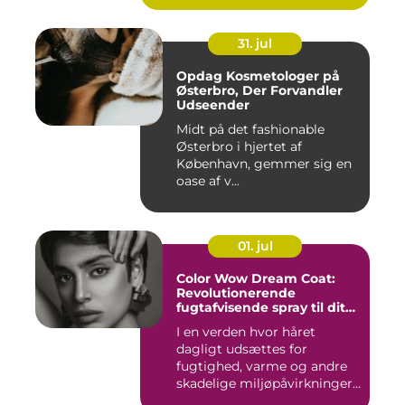
31. jul
Opdag Kosmetologer på
Østerbro, Der Forvandler
Udseender
Midt på det fashionable
Østerbro i hjertet af
København, gemmer sig en
oase af v...
01. jul
Color Wow Dream Coat:
Revolutionerende
fugtafvisende spray til dit
hår
I en verden hvor håret
dagligt udsættes for
fugtighed, varme og andre
skadelige miljøpåvirkninger,
s...