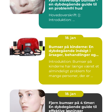
Fjern indvendige bumser -
en dybdegående guide til
en problemfri hud
Hovedoverskrift ():
Introduktion: ...
18. jan
Bumser på kinderne: En
dybdegående indsigt i
årsager, behandlinger og
forebyggelse
Introduktion: Bumser på
kinderne har længe været et
almindeligt problem for
mange personer, der er ...
18. jan
Fjern bumser på 4 timer:
En dybdegående guide til
effektive løsninger