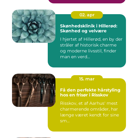
02. apr
Skønhedsklinik i Hillerød:
Skønhed og velvære
I hjertet af Hillerød, en by der
stråler af historisk charme
og moderne livsstil, finder
man en verd...
15. mar
Få den perfekte hårstyling
hos en frisør i Risskov
Risskov, et af Aarhus' mest
charmerende områder, har
længe været kendt for sine
sm...