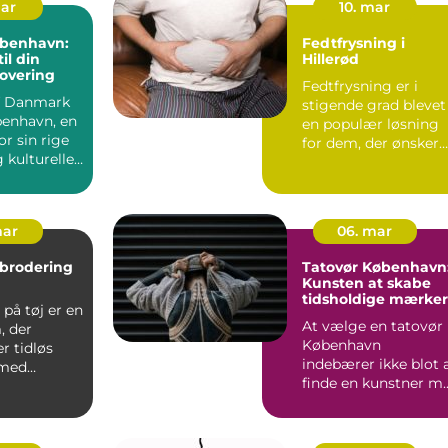
mar
10. mar
øbenhavn:
Fedtfrysning i
il din
Hillerød
overing
Fedtfrysning er i
af Danmark
stigende grad blevet
benhavn, en
en populær løsning
or sin rige
for dem, der ønsker
g kulturelle
at...
mar
06. mar
 brodering
Tatovør København
Kunsten at skabe
tidsholdige mærker
på tøj er en
At vælge en tatovør 
, der
København
r tidløs
indebærer ikke blot 
 med
finde en kunstner m..
i...