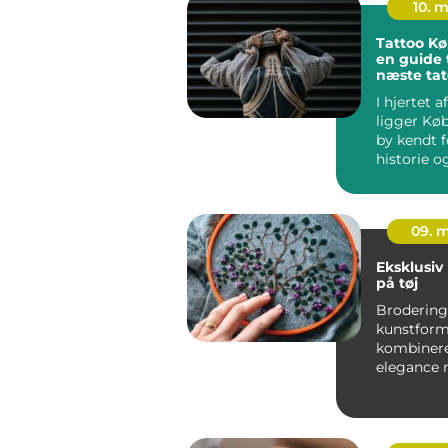
10. 
Tattoo K
en guide t
næste tat
I hjertet 
ligger Kø
by kendt f
historie o
mangfo...
09. 
Eksklusiv
på tøj
Brodering 
kunstform
kombinere
elegance
moderne st