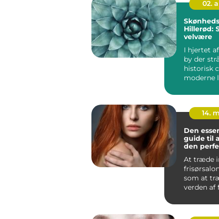
02. 
Skønhedsk
Hillerød:
velvære
I hjertet a
by der strå
historisk
moderne li
finder man
14. 
Den essen
guide til 
den perfe
At træde i
frisørsalo
som at træ
verden af f