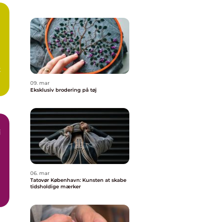
g
t
09. mar
.
Eksklusiv brodering på tøj
i
06. mar
Tatovør København: Kunsten at skabe
tidsholdige mærker