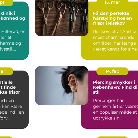
apr
15. mar
linik i
Få den perfekte
 Skønhed og
hårstyling hos en
frisør i Risskov
f Hillerød, en
Risskov, et af Aarhus
ler af
mest charmerende
 charme og
områder, har længe
vsstil,
været kendt for sine
 en verd...
sm...
mar
14. feb
tielle
Piercing smykker i
at finde
København: Find di
kte frisør
stil
nd i en
Piercinger har
n kan være
gennem årtier være
de ind i en
en populær måde at
orv...
udtrykke sin
personlige stil og
individualitet...