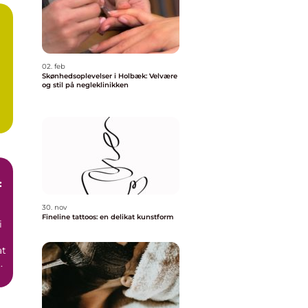
02. feb
Skønhedsoplevelser i Holbæk: Velvære
og stil på negleklinikken
:
30. nov
Fineline tattoos: en delikat kunstform
i
at
.