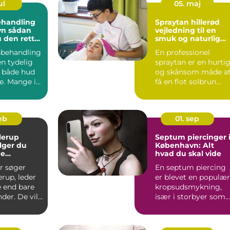
ul
05. maj
ehandling
Spraytan hillerød
dan
vejledning til en
 den rette
smuk og naturlig
glød
sbehandling
En professionel
n tydelig
spraytan er en hurti
r både hud
og skånsom måde a
e. Mange i
få en flot solbrun
ng
farve uden solskader
Ma...
feb
01. sep
lerup
Septum piercinger 
lger du
København: Alt
ge
hvad du skal vide
on
r søger
En septum piercing
erup, leder
er blevet en populær
e end bare
kropsudsmykning,
er. De vil
især i storbyer som
ultat, der...
Købe...