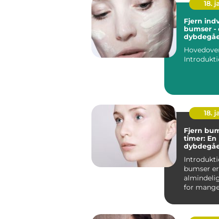
18. j
Fjern ind
bumser -
dybdegåe
til en pr
Hovedovers
18. j
Fjern bum
timer: En
dybdegåe
til effekt
Introduktion: A
bumser er
almindeli
for mang
mennesker
der er aktiv