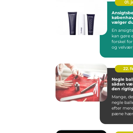
01. j
Ansigtsb
københavn så
vælger du
klinik
En ansigt
kan gøre e
forskel fo
og velvær
og omkri
Københa...
22. 
Negle bal
sådan væ
den rigti
neglesal
Mange, de
negle ball
efter mer
pæne hænd
have et res