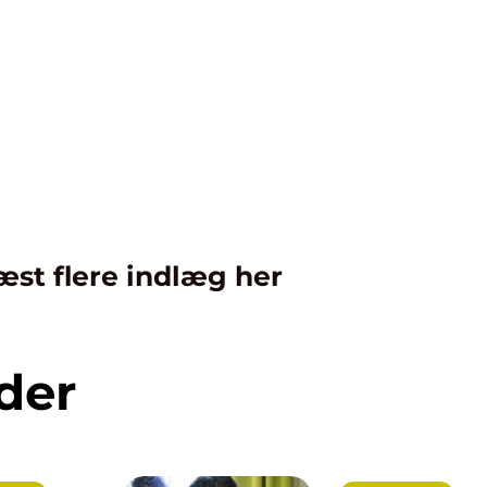
æst flere indlæg her
der