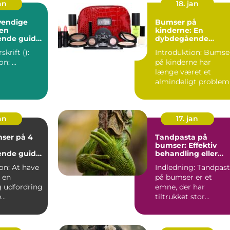
an
18. jan
vendige
Bumser på
 en
kinderne: En
nde guide
dybdegående
oblemfri hud
indsigt i årsager,
krift ():
Introduktion: Bumser
behandlinger og
Introduktion: ...
på kinderne har
forebyggelse
længe været et
almindeligt problem
for mange personer,
der er ...
an
17. jan
ser på 4
Tandpasta på
bumser: Effektiv
nde guide
behandling eller
ive løsninger
skadelig myte
t have
Indledning: Tandpas
 en
på bumser er et
g udfordring
emne, der har
e
tiltrukket stor
, især dem
opmærksomhed
...
blandt personer
med...