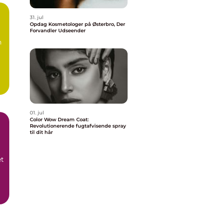
31. jul
Opdag Kosmetologer på Østerbro, Der
Forvandler Udseender
n
01. jul
Color Wow Dream Coat:
Revolutionerende fugtafvisende spray
til dit hår
et
.