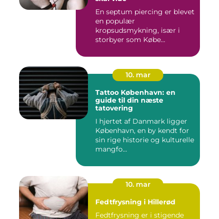
En septum piercing er blevet
en populær
kropsudsmykning, især i
storbyer som Købe...
10. mar
Tattoo København: en
guide til din næste
tatovering
I hjertet af Danmark ligger
København, en by kendt for
sin rige historie og kulturelle
mangfo...
10. mar
Fedtfrysning i Hillerød
Fedtfrysning er i stigende