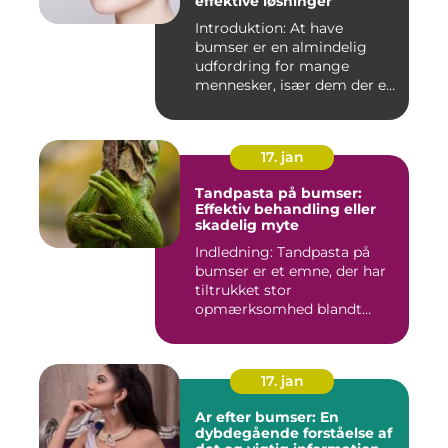
effektive løsninger
Introduktion: At have
bumser er en almindelig
udfordring for mange
mennesker, især dem der er
aktiv...
17. jan
Tandpasta på bumser:
Effektiv behandling eller
skadelig myte
Indledning: Tandpasta på
bumser er et emne, der har
tiltrukket stor
opmærksomhed blandt
personer med...
17. jan
Ar efter bumser: En
dybdegående forståelse af