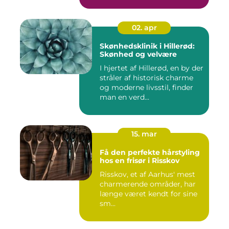
s...
02. apr
Skønhedsklinik i Hillerød:
Skønhed og velvære
I hjertet af Hillerød, en by der
stråler af historisk charme
og moderne livsstil, finder
man en verd...
15. mar
Få den perfekte hårstyling
hos en frisør i Risskov
Risskov, et af Aarhus' mest
charmerende områder, har
længe været kendt for sine
sm...