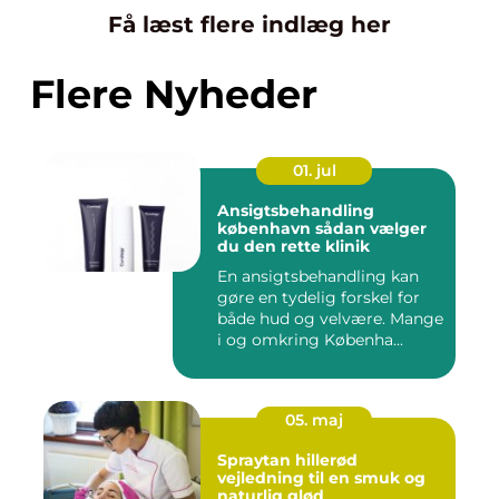
Få læst flere indlæg her
Flere Nyheder
01. jul
Ansigtsbehandling
københavn sådan vælger
du den rette klinik
En ansigtsbehandling kan
gøre en tydelig forskel for
både hud og velvære. Mange
i og omkring Københa...
05. maj
Spraytan hillerød
vejledning til en smuk og
naturlig glød