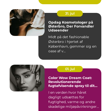
31. jul
Opdag Kosmetologer på
Østerbro, Der Forvandler
Udseender
Midt på det fashionable
Østerbro i hjertet af
København, gemmer sig en
oase af v...
01. jul
Color Wow Dream Coat:
Revolutionerende
fugtafvisende spray til dit
hår
I en verden hvor håret
dagligt udsættes for
fugtighed, varme og andre
skadelige miljøpåvirkninger,