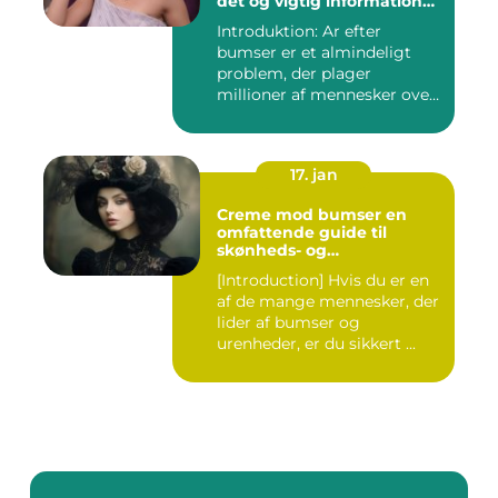
det og vigtig information
for interesserede personer
Introduktion: Ar efter
bumser er et almindeligt
problem, der plager
millioner af mennesker over
hel...
17. jan
Creme mod bumser en
omfattende guide til
skønheds- og
kosmetikforbrugere
[Introduction] Hvis du er en
af de mange mennesker, der
lider af bumser og
urenheder, er du sikkert ...