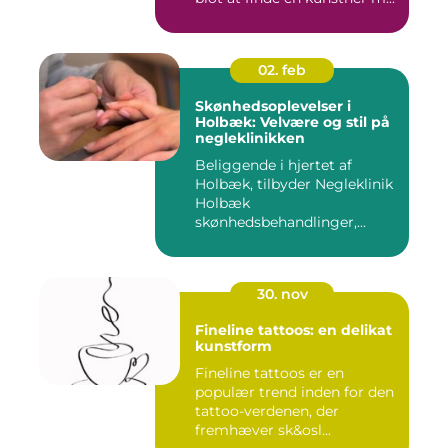
02. feb
Skønhedsoplevelser i
Holbæk: Velvære og stil på
negleklinikken
Beliggende i hjertet af
Holbæk, tilbyder Negleklinik
Holbæk
skønhedsbehandlinger,...
30. nov
Fineline tattoos: en delikat
kunstform
Fineline tattoos er en
populær trend inden for den
tattoo-verdenen, der
fremhæver sk&osl...