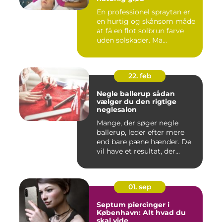
En professionel spraytan er
en hurtig og skånsom måde
at få en flot solbrun farve
uden solskader. Ma...
22. feb
Negle ballerup sådan
vælger du den rigtige
neglesalon
Mange, der søger negle
ballerup, leder efter mere
end bare pæne hænder. De
vil have et resultat, der...
01. sep
Septum piercinger i
København: Alt hvad du
skal vide