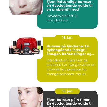
Fjern indvendige bumser -
en dybdegående guide til
en problemfri hud
Hovedoverskrift ():
Introduktion: ...
18. jan
Bumser på kinderne: En
dybdegående indsigt i
årsager, behandlinger og
forebyggelse
Introduktion: Bumser på
kinderne har længe været et
almindeligt problem for
mange personer, der er ...
18. jan
Fjern bumser på 4 timer:
En dybdegående guide til