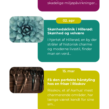
skadelige miljøpåvirkninger,
s...
02. apr
Skønhedsklinik i Hillerød:
Skønhed og velvære
I hjertet af Hillerød, en by der
stråler af historisk charme
og moderne livsstil, finder
man en verd...
15. mar
Få den perfekte hårstyling
hos en frisør i Risskov
Risskov, et af Aarhus' mest
charmerende områder, har
længe været kendt for sine
sm...