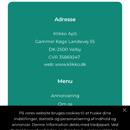
Adresse
web:
www.klikko.dk
Menu
Annoncering
Om os
Cookies
På vores website bruges cookies til at huske dine
indstillinger, statistik og personalisering af indhold og
Kontakt os
annoncer. Denne information deles med tredjepart. Ved
Sitemap