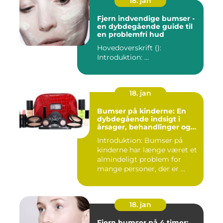
18. jan
Fjern indvendige bumser -
en dybdegående guide til
en problemfri hud
Hovedoverskrift ():
Introduktion: ...
18. jan
Bumser på kinderne: En
dybdegående indsigt i
årsager, behandlinger og
forebyggelse
Introduktion: Bumser på
kinderne har længe været et
almindeligt problem for
mange personer, der er ...
18. jan
Fjern bumser på 4 timer: