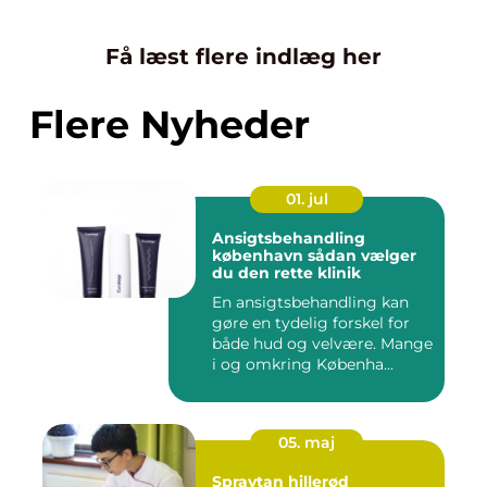
Få læst flere indlæg her
Flere Nyheder
01. jul
Ansigtsbehandling
københavn sådan vælger
du den rette klinik
En ansigtsbehandling kan
gøre en tydelig forskel for
både hud og velvære. Mange
i og omkring Københa...
05. maj
Spraytan hillerød