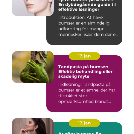
En dybdegående guide til
effektive løsninger
Introduktion: At have
bumser er en almindelig
udfordring for mange
mennesker, især dem der er
aktiv...
17. jan
Tandpasta på bumser:
Effektiv behandling eller
skadelig myte
Indledning: Tandpasta på
bumser er et emne, der har
tiltrukket stor
opmærksomhed blandt
personer med...
17. jan
Ar efter bumser: En