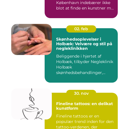
København indebærer ikke
blot at finde en kunstner m...
02. feb
Skønhedsoplevelser i
Holbæk: Velvære og stil på
negleklinikken
Beliggende i hjertet af
Holbæk, tilbyder Negleklinik
Holbæk
skønhedsbehandlinger,...
30. nov
Fineline tattoos: en delikat
kunstform
Fineline tattoos er en
populær trend inden for den
tattoo-verdenen, der