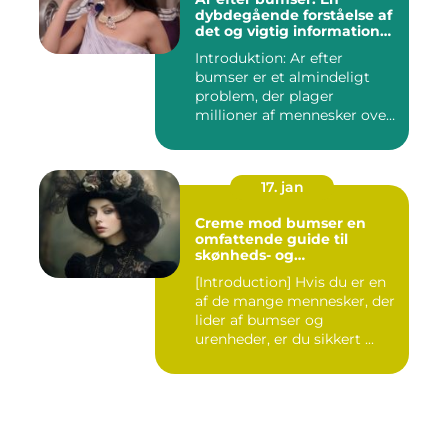
dybdegående forståelse af
det og vigtig information
for interesserede personer
Introduktion: Ar efter
bumser er et almindeligt
problem, der plager
millioner af mennesker over
hel...
17. jan
Creme mod bumser en
omfattende guide til
skønheds- og
kosmetikforbrugere
[Introduction] Hvis du er en
af de mange mennesker, der
lider af bumser og
urenheder, er du sikkert ...