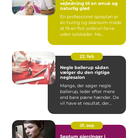
vejledning til en smuk og
naturlig glød
En professionel spraytan er
en hurtig og skånsom måde
at få en flot solbrun farve
uden solskader. Ma...
22. feb
Negle ballerup sådan
vælger du den rigtige
neglesalon
Mange, der søger negle
ballerup, leder efter mere
end bare pæne hænder. De
vil have et resultat, der...
01. sep
Septum piercinger i