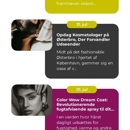
fremhæver sk&osl...
31. jul
Opdag Kosmetologer på
Østerbro, Der Forvandler
Udseender
Midt på det fashionable
Østerbro i hjertet af
København, gemmer sig en
oase af v...
01. jul
Color Wow Dream Coat:
Revolutionerende
fugtafvisende spray til dit
hår
I en verden hvor håret
dagligt udsættes for
fugtighed, varme og andre