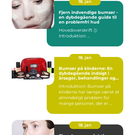
18. jan
Fjern indvendige bumser -
en dybdegående guide til
en problemfri hud
Hovedoverskrift ():
Introduktion: ...
18. jan
Bumser på kinderne: En
dybdegående indsigt i
årsager, behandlinger og
forebyggelse
Introduktion: Bumser på
kinderne har længe været et
almindeligt problem for
mange personer, der er ...
18. jan