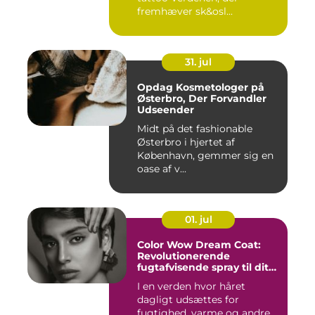
fremhæver sk&osl...
31. jul
Opdag Kosmetologer på
Østerbro, Der Forvandler
Udseender
Midt på det fashionable
Østerbro i hjertet af
København, gemmer sig en
oase af v...
01. jul
Color Wow Dream Coat:
Revolutionerende
fugtafvisende spray til dit
hår
I en verden hvor håret
dagligt udsættes for
fugtighed, varme og andre