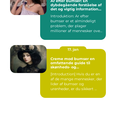
Ar efter bumser: En
dybdegående forståelse af
det og vigtig information
for interesserede personer
Introduktion: Ar efter
bumser er et almindeligt
problem, der plager
millioner af mennesker over
hel...
17. jan
Creme mod bumser en
omfattende guide til
skønheds- og
kosmetikforbrugere
[Introduction] Hvis du er en
af de mange mennesker, der
lider af bumser og
urenheder, er du sikkert ...