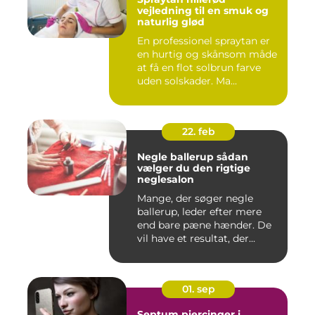
vejledning til en smuk og
naturlig glød
En professionel spraytan er
en hurtig og skånsom måde
at få en flot solbrun farve
uden solskader. Ma...
22. feb
Negle ballerup sådan
vælger du den rigtige
neglesalon
Mange, der søger negle
ballerup, leder efter mere
end bare pæne hænder. De
vil have et resultat, der...
01. sep
Septum piercinger i