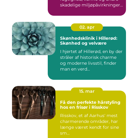
skadelige miljøpåvirkninger,
s...
02. apr
Skønhedsklinik i Hillerød:
Skønhed og velvære
I hjertet af Hillerød, en by der
stråler af historisk charme
og moderne livsstil, finder
man en verd...
15. mar
Få den perfekte hårstyling
hos en frisør i Risskov
Risskov, et af Aarhus' mest
charmerende områder, har
længe været kendt for sine
sm...