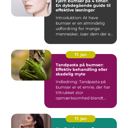
Fjern bumser på 4 timer:
En dybdegående guide til
effektive løsninger
Introduktion: At have
bumser er en almindelig
udfordring for mange
mennesker, især dem der er
aktiv...
17. jan
Tandpasta på bumser:
Effektiv behandling eller
skadelig myte
Indledning: Tandpasta på
bumser er et emne, der har
tiltrukket stor
opmærksomhed blandt
personer med...
17. jan