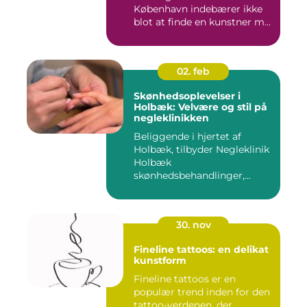
København indebærer ikke
blot at finde en kunstner m...
02. feb
Skønhedsoplevelser i
Holbæk: Velvære og stil på
negleklinikken
Beliggende i hjertet af
Holbæk, tilbyder Negleklinik
Holbæk
skønhedsbehandlinger,...
30. nov
Fineline tattoos: en delikat
kunstform
Fineline tattoos er en
populær trend inden for den
tattoo-verdenen, der