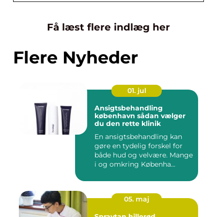
Få læst flere indlæg her
Flere Nyheder
01. jul
Ansigtsbehandling
københavn sådan vælger
du den rette klinik
En ansigtsbehandling kan
gøre en tydelig forskel for
både hud og velvære. Mange
i og omkring Københa...
05. maj
Spraytan hillerød