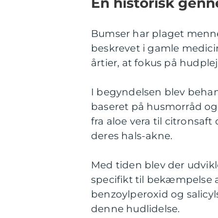
En historisk gen
Bumser har plaget mennes
beskrevet i gamle medicin
årtier, at fokus på hudple
I begyndelsen blev beha
baseret på husmorråd og t
fra aloe vera til citronsa
deres hals-akne.
Med tiden blev der udvik
specifikt til bekæmpelse
benzoylperoxid og salicyl
denne hudlidelse.