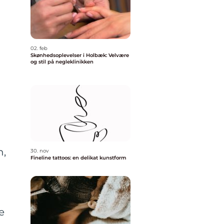
02. feb
Skønhedsoplevelser i Holbæk: Velvære
og stil på negleklinikken
n,
30. nov
Fineline tattoos: en delikat kunstform
e