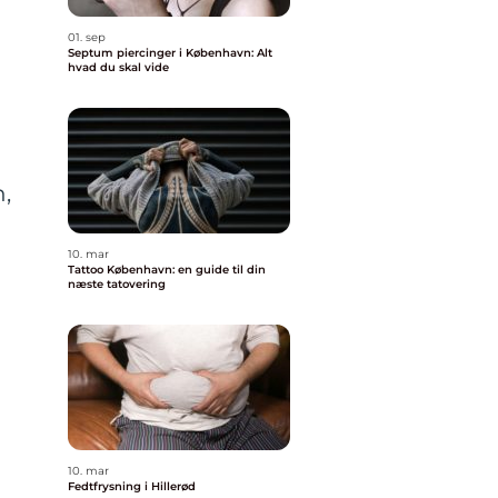
01. sep
Septum piercinger i København: Alt
hvad du skal vide
n,
10. mar
Tattoo København: en guide til din
næste tatovering
10. mar
Fedtfrysning i Hillerød