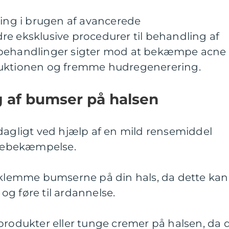
ning i brugen af avancerede
re eksklusive procedurer til behandling af
 behandlinger sigter mod at bekæmpe acne
duktionen og fremme hudregenerering.
ng af bumser på halsen
dagligt ved hjælp af en mild rensemiddel
acnebekæmpelse.
r klemme bumserne på din hals, da dette kan
g føre til ardannelse.
produkter eller tunge cremer på halsen, da 