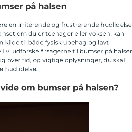
bumser på halsen
e en irriterende og frustrerende hudlidelse
set om du er teenager eller voksen, kan
kilde til både fysisk ubehag og lavt
vil vi udforske årsagerne til bumser på halse
g over tid, og vigtige oplysninger, du skal
ne hudlidelse.
t vide om bumser på halsen?