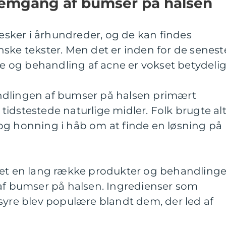
nemgang af bumser på halsen
ker i århundreder, og de kan findes
ske tekster. Men det er inden for de senest
je og behandling af acne er vokset betydelig
ndlingen af bumser på halsen primært
idstestede naturlige midler. Folk brugte al
ft og honning i håb om at finde en løsning på
let en lang række produkter og behandlinge
 af bumser på halsen. Ingredienser som
syre blev populære blandt dem, der led af