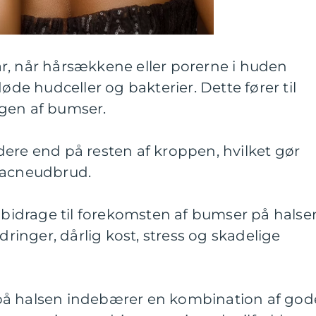
r, når hårsækkene eller porerne i huden
døde hudceller og bakterier. Dette fører til
gen af bumser.
ere end på resten af kroppen, hvilket gør
 acneudbrud.
n bidrage til forekomsten af bumser på halse
inger, dårlig kost, stress og skadelige
på halsen indebærer en kombination af god