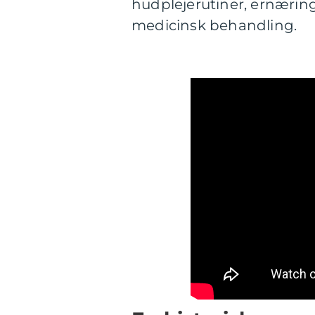
hudplejerutiner, ernærin
medicinsk behandling.