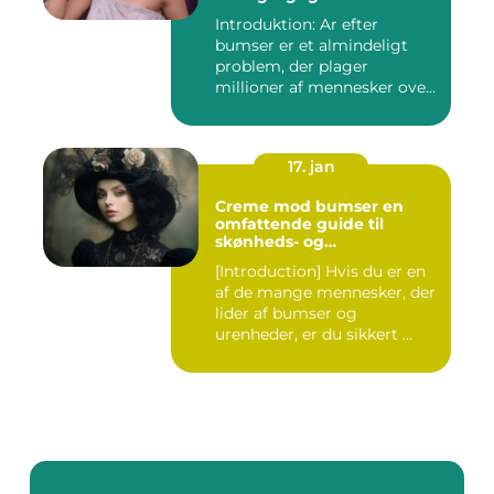
for interesserede personer
Introduktion: Ar efter
bumser er et almindeligt
problem, der plager
millioner af mennesker over
hel...
17. jan
Creme mod bumser en
omfattende guide til
skønheds- og
kosmetikforbrugere
[Introduction] Hvis du er en
af de mange mennesker, der
lider af bumser og
urenheder, er du sikkert ...