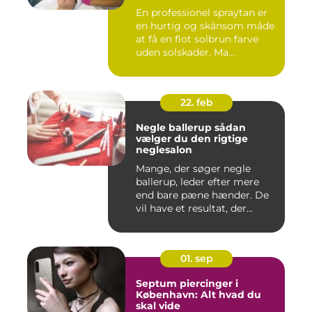
En professionel spraytan er
en hurtig og skånsom måde
at få en flot solbrun farve
uden solskader. Ma...
22. feb
Negle ballerup sådan
vælger du den rigtige
neglesalon
Mange, der søger negle
ballerup, leder efter mere
end bare pæne hænder. De
vil have et resultat, der...
01. sep
Septum piercinger i
København: Alt hvad du
skal vide