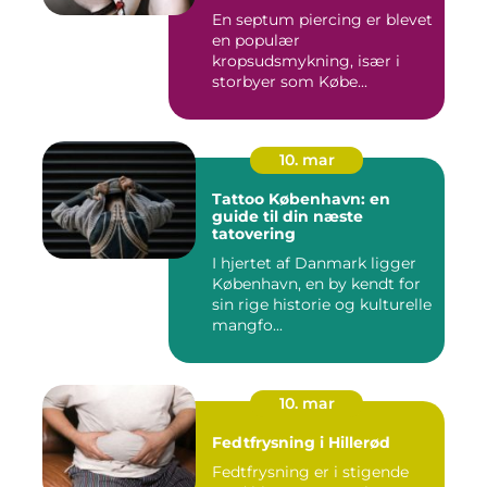
En septum piercing er blevet
en populær
kropsudsmykning, især i
storbyer som Købe...
10. mar
Tattoo København: en
guide til din næste
tatovering
I hjertet af Danmark ligger
København, en by kendt for
sin rige historie og kulturelle
mangfo...
10. mar
Fedtfrysning i Hillerød
Fedtfrysning er i stigende