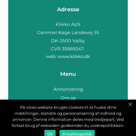
Adresse
web:
www.klikko.dk
Menu
Annoncering
Om os
Cookies
På vores website bruges cookies til at huske dine
indstillinger, statistik og personalisering af indhold og
Kontakt os
annoncer. Denne information deles med tredjepart. Ved
Sitemap
fortsat brug af websiden godkender du cookiepolitikken.
Ok
Privatlivspolitik