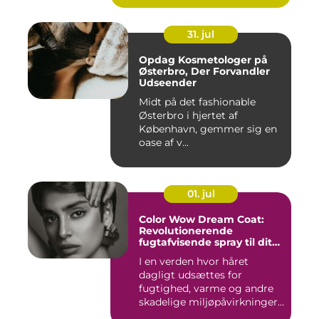
31. jul
Opdag Kosmetologer på
Østerbro, Der Forvandler
Udseender
Midt på det fashionable
Østerbro i hjertet af
København, gemmer sig en
oase af v...
01. jul
Color Wow Dream Coat:
Revolutionerende
fugtafvisende spray til dit
hår
I en verden hvor håret
dagligt udsættes for
fugtighed, varme og andre
skadelige miljøpåvirkninger,
s...