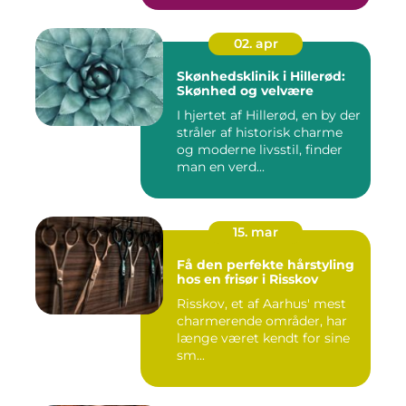
02. apr
Skønhedsklinik i Hillerød:
Skønhed og velvære
I hjertet af Hillerød, en by der
stråler af historisk charme
og moderne livsstil, finder
man en verd...
15. mar
Få den perfekte hårstyling
hos en frisør i Risskov
Risskov, et af Aarhus' mest
charmerende områder, har
længe været kendt for sine
sm...