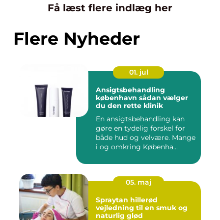
Få læst flere indlæg her
Flere Nyheder
01. jul
Ansigtsbehandling
københavn sådan vælger
du den rette klinik
En ansigtsbehandling kan
gøre en tydelig forskel for
både hud og velvære. Mange
i og omkring Københa...
05. maj
Spraytan hillerød
vejledning til en smuk og
naturlig glød