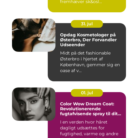
fremhæver sk&osl...
31. jul
Opdag Kosmetologer på
Østerbro, Der Forvandler
Udseender
Midt på det fashionable
Østerbro i hjertet af
København, gemmer sig en
oase af v...
01. jul
Color Wow Dream Coat:
Revolutionerende
fugtafvisende spray til dit
hår
I en verden hvor håret
dagligt udsættes for
fugtighed, varme og andre