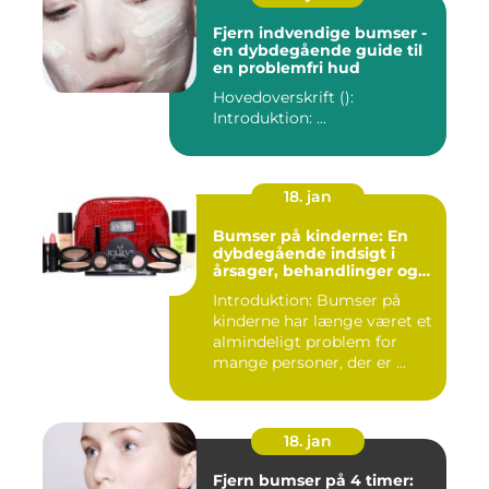
Fjern indvendige bumser -
en dybdegående guide til
en problemfri hud
Hovedoverskrift ():
Introduktion: ...
18. jan
Bumser på kinderne: En
dybdegående indsigt i
årsager, behandlinger og
forebyggelse
Introduktion: Bumser på
kinderne har længe været et
almindeligt problem for
mange personer, der er ...
18. jan
Fjern bumser på 4 timer: