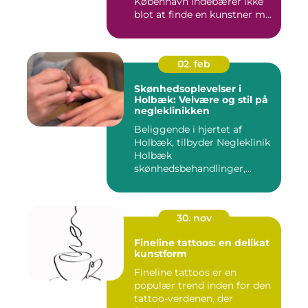
København indebærer ikke
blot at finde en kunstner m...
02. feb
Skønhedsoplevelser i
Holbæk: Velvære og stil på
negleklinikken
Beliggende i hjertet af
Holbæk, tilbyder Negleklinik
Holbæk
skønhedsbehandlinger,...
30. nov
Fineline tattoos: en delikat
kunstform
Fineline tattoos er en
populær trend inden for den
tattoo-verdenen, der