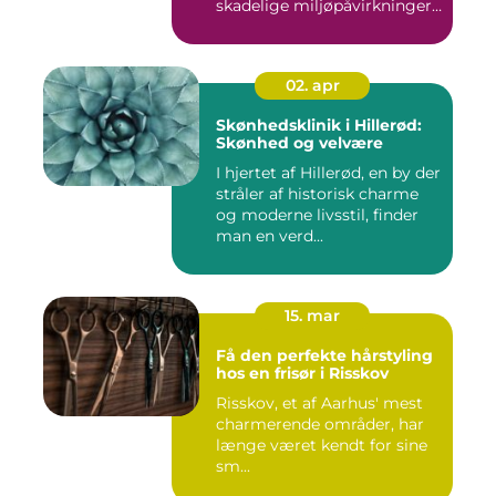
skadelige miljøpåvirkninger,
s...
02. apr
Skønhedsklinik i Hillerød:
Skønhed og velvære
I hjertet af Hillerød, en by der
stråler af historisk charme
og moderne livsstil, finder
man en verd...
15. mar
Få den perfekte hårstyling
hos en frisør i Risskov
Risskov, et af Aarhus' mest
charmerende områder, har
længe været kendt for sine
sm...