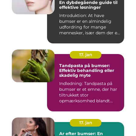
En dybdegående guide til
effektive løsninger
Introduktion: At have
bumser er en almindelig
udfordring for mange
mennesker, især dem der er
aktiv...
17. jan
Tandpasta på bumser:
Effektiv behandling eller
skadelig myte
Indledning: Tandpasta på
bumser er et emne, der har
tiltrukket stor
opmærksomhed blandt
personer med...
17. jan
Ar efter bumser: En