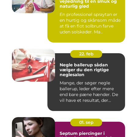
vejledning til en smuk og
naturlig glød
En professionel spraytan er
en hurtig og skånsom måde
at få en flot solbrun farve
uden solskader. Ma...
22. feb
Negle ballerup sådan
vælger du den rigtige
neglesalon
Mange, der søger negle
ballerup, leder efter mere
end bare pæne hænder. De
vil have et resultat, der...
01. sep
Septum piercinger i