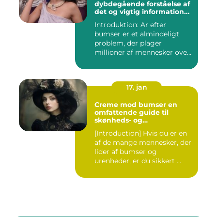
dybdegående forståelse af
det og vigtig information
for interesserede personer
Introduktion: Ar efter
bumser er et almindeligt
problem, der plager
millioner af mennesker over
hel...
17. jan
Creme mod bumser en
omfattende guide til
skønheds- og
kosmetikforbrugere
[Introduction] Hvis du er en
af de mange mennesker, der
lider af bumser og
urenheder, er du sikkert ...