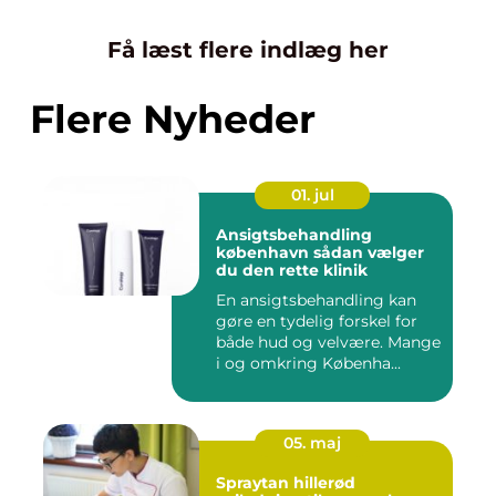
Få læst flere indlæg her
Flere Nyheder
01. jul
Ansigtsbehandling
københavn sådan vælger
du den rette klinik
En ansigtsbehandling kan
gøre en tydelig forskel for
både hud og velvære. Mange
i og omkring Københa...
05. maj
Spraytan hillerød