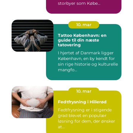
storbyer som Købe...
10. mar
Tattoo København: en
guide til din næste
tatovering
I hjertet af Danmark ligger
København, en by kendt for
sin rige historie og kulturelle
mangfo...
10. mar
Fedtfrysning i Hillerød
Fedtfrysning er i stigende
grad blevet en populær
løsning for dem, der ønsker
at...