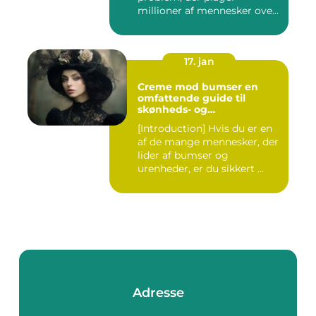
millioner af mennesker over
hel...
17. jan
Creme mod bumser en
omfattende guide til
skønheds- og
kosmetikforbrugere
[Introduction] Hvis du er en
af de mange mennesker, der
lider af bumser og
urenheder, er du sikkert ...
Adresse