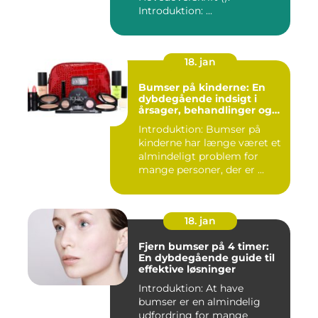
Introduktion: ...
18. jan
Bumser på kinderne: En
dybdegående indsigt i
årsager, behandlinger og
forebyggelse
Introduktion: Bumser på
kinderne har længe været et
almindeligt problem for
mange personer, der er ...
18. jan
Fjern bumser på 4 timer:
En dybdegående guide til
effektive løsninger
Introduktion: At have
bumser er en almindelig
udfordring for mange