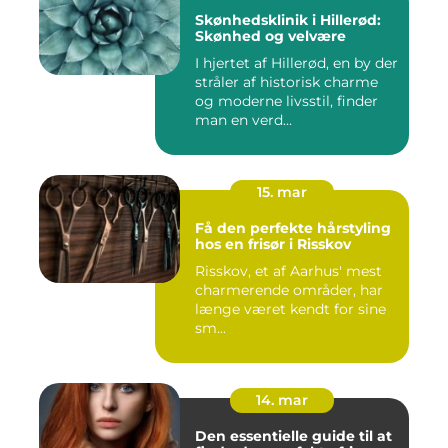
Skønhedsklinik i Hillerød:
Skønhed og velvære
I hjertet af Hillerød, en by der
stråler af historisk charme
og moderne livsstil, finder
man en verd...
15. mar
Få den perfekte hårstyling
hos en frisør i Risskov
Risskov, et af Aarhus' mest
charmerende områder, har
længe været kendt for sine
sm...
14. mar
Den essentielle guide til at