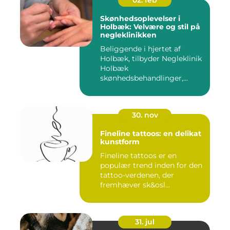
02. feb
Skønhedsoplevelser i
Holbæk: Velvære og stil på
negleklinikken
Beliggende i hjertet af
Holbæk, tilbyder Negleklinik
Holbæk
skønhedsbehandlinger,...
30. nov
Fineline tattoos: en delikat
kunstform
Fineline tattoos er en
populær trend inden for den
tattoo-verdenen, der
fremhæver sk&osl...
31. jul