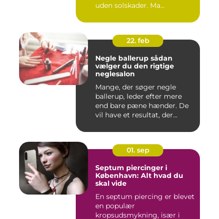
uden solskader. Ma...
22. feb
Negle ballerup sådan
vælger du den rigtige
neglesalon
Mange, der søger negle
ballerup, leder efter mere
end bare pæne hænder. De
vil have et resultat, der...
01. sep
Septum piercinger i
København: Alt hvad du
skal vide
En septum piercing er blevet
en populær
kropsudsmykning, især i