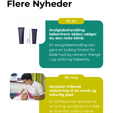
Flere Nyheder
01. jul
Ansigtsbehandling
københavn sådan vælger
du den rette klinik
En ansigtsbehandling kan
gøre en tydelig forskel for
både hud og velvære. Mange
i og omkring Københa...
05. maj
Spraytan hillerød
vejledning til en smuk og
naturlig glød
En professionel spraytan er
en hurtig og skånsom måde
at få en flot solbrun farve