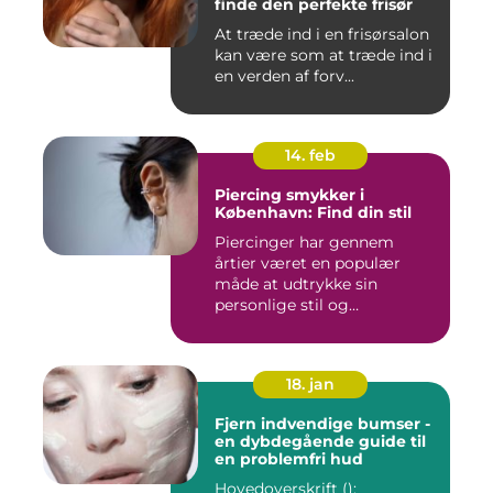
finde den perfekte frisør
At træde ind i en frisørsalon
kan være som at træde ind i
en verden af forv...
14. feb
Piercing smykker i
København: Find din stil
Piercinger har gennem
årtier været en populær
måde at udtrykke sin
personlige stil og
individualitet...
18. jan
Fjern indvendige bumser -
en dybdegående guide til
en problemfri hud
Hovedoverskrift ():