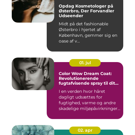
Opdag Kosmetologer på
Østerbro, Der Forvandler
Udseender
Midt på det fashionable
Østerbro i hjertet af
København, gemmer sig en
oase af v...
01. jul
Color Wow Dream Coat:
Revolutionerende
fugtafvisende spray til dit
hår
I en verden hvor håret
dagligt udsættes for
fugtighed, varme og andre
skadelige miljøpåvirkninger,
s...
02. apr