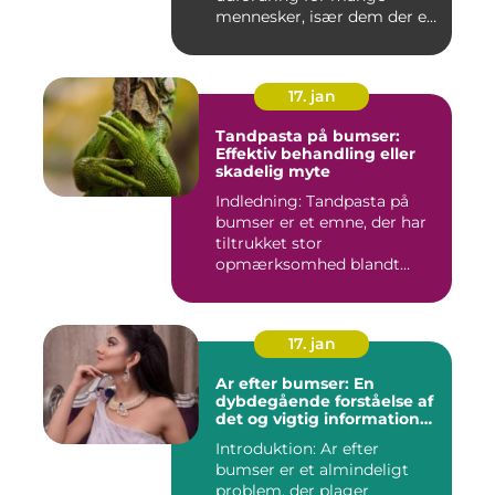
mennesker, især dem der er
aktiv...
17. jan
Tandpasta på bumser:
Effektiv behandling eller
skadelig myte
Indledning: Tandpasta på
bumser er et emne, der har
tiltrukket stor
opmærksomhed blandt
personer med...
17. jan
Ar efter bumser: En
dybdegående forståelse af
det og vigtig information
for interesserede personer
Introduktion: Ar efter
bumser er et almindeligt
problem, der plager