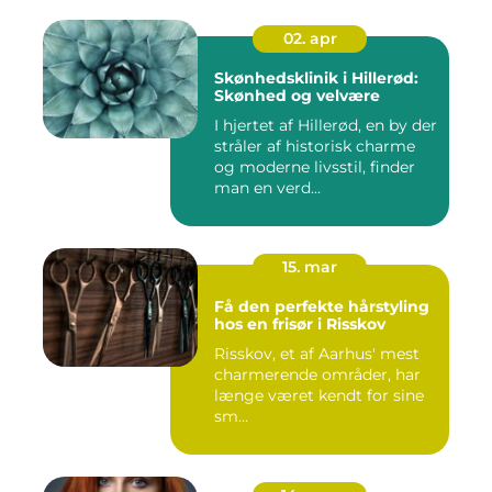
02. apr
Skønhedsklinik i Hillerød:
Skønhed og velvære
I hjertet af Hillerød, en by der
stråler af historisk charme
og moderne livsstil, finder
man en verd...
15. mar
Få den perfekte hårstyling
hos en frisør i Risskov
Risskov, et af Aarhus' mest
charmerende områder, har
længe været kendt for sine
sm...