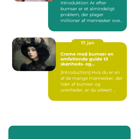
Introduktion: Ar efter
bumser er et almindeligt
problem, der plager
millioner af mennesker over
hel...
17. jan
Creme mod bumser en
omfattende guide til
skønheds- og
kosmetikforbrugere
[Introduction] Hvis du er en
af de mange mennesker, der
lider af bumser og
urenheder, er du sikkert ...