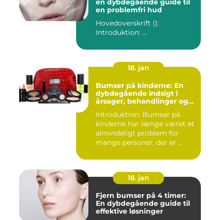
en dybdegående guide til
en problemfri hud
Hovedoverskrift ():
Introduktion: ...
18. jan
Bumser på kinderne: En
dybdegående indsigt i
årsager, behandlinger og
forebyggelse
Introduktion: Bumser på
kinderne har længe været et
almindeligt problem for
mange personer, der er ...
18. jan
Fjern bumser på 4 timer:
En dybdegående guide til
effektive løsninger