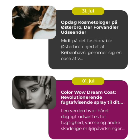
31. jul
Opdag Kosmetologer på
Østerbro, Der Forvandler
Udseender
Midt på det fashionable
Østerbro i hjertet af
København, gemmer sig en
oase af v...
01. jul
Color Wow Dream Coat:
Revolutionerende
fugtafvisende spray til dit
hår
I en verden hvor håret
dagligt udsættes for
fugtighed, varme og andre
skadelige miljøpåvirkninger,
s...