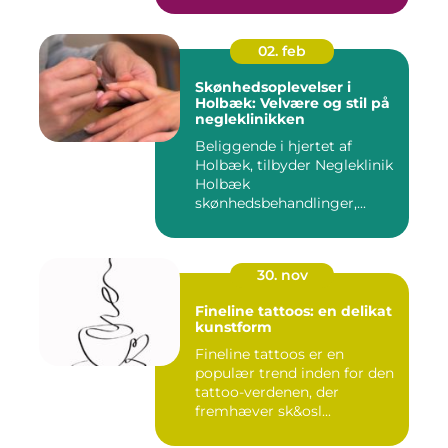
02. feb
Skønhedsoplevelser i
Holbæk: Velvære og stil på
negleklinikken
Beliggende i hjertet af
Holbæk, tilbyder Negleklinik
Holbæk
skønhedsbehandlinger,...
30. nov
Fineline tattoos: en delikat
kunstform
Fineline tattoos er en
populær trend inden for den
tattoo-verdenen, der
fremhæver sk&osl...