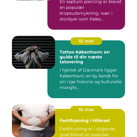
En septum piercing er blevet
en populær
kropsudsmykning, især i
storbyer som Købe...
10. mar
Tattoo København: en
guide til din næste
tatovering
I hjertet af Danmark ligger
København, en by kendt for
sin rige historie og kulturelle
mangfo...
10. mar
Fedtfrysning i Hillerød
Fedtfrysning er i stigende
grad blevet en populær