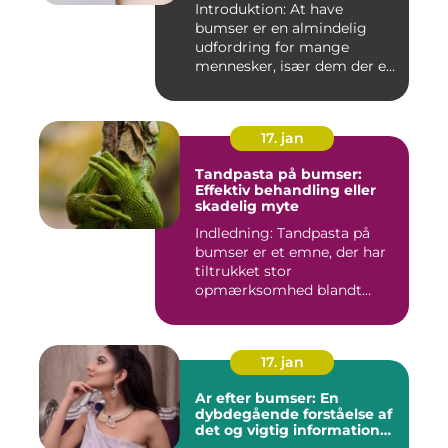
Introduktion: At have
bumser er en almindelig
udfordring for mange
mennesker, især dem der er
aktiv...
17. jan
Tandpasta på bumser:
Effektiv behandling eller
skadelig myte
Indledning: Tandpasta på
bumser er et emne, der har
tiltrukket stor
opmærksomhed blandt
personer med...
17. jan
Ar efter bumser: En
dybdegående forståelse af
det og vigtig information
for interesserede personer