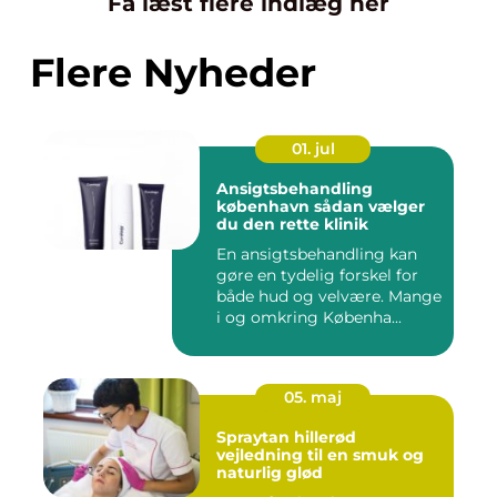
Få læst flere indlæg her
Flere Nyheder
01. jul
Ansigtsbehandling
københavn sådan vælger
du den rette klinik
En ansigtsbehandling kan
gøre en tydelig forskel for
både hud og velvære. Mange
i og omkring Københa...
05. maj
Spraytan hillerød
vejledning til en smuk og
naturlig glød