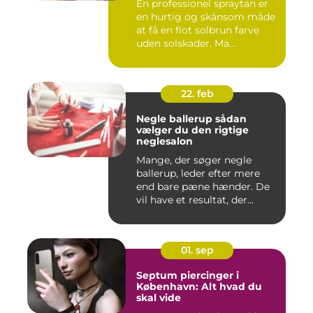
En professionel spraytan er
en hurtig og skånsom måde
at få en flot solbrun farve
uden solskader. Ma...
22. feb
Negle ballerup sådan
vælger du den rigtige
neglesalon
Mange, der søger negle
ballerup, leder efter mere
end bare pæne hænder. De
vil have et resultat, der...
01. sep
Septum piercinger i
København: Alt hvad du
skal vide