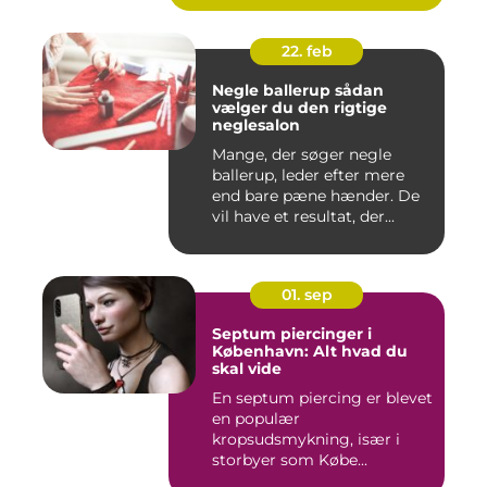
22. feb
Negle ballerup sådan
vælger du den rigtige
neglesalon
Mange, der søger negle
ballerup, leder efter mere
end bare pæne hænder. De
vil have et resultat, der...
01. sep
Septum piercinger i
København: Alt hvad du
skal vide
En septum piercing er blevet
en populær
kropsudsmykning, især i
storbyer som Købe...