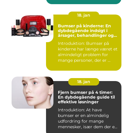
18. jan
Bumser på kinderne: En
dybdegående indsigt i
årsager, behandlinger og
forebyggelse
Introduktion: Bumser på
kinderne har længe været et
almindeligt problem for
mange personer, der er ...
18. jan
Fjern bumser på 4 timer:
En dybdegående guide til
effektive løsninger
Introduktion: At have
bumser er en almindelig
udfordring for mange
mennesker, især dem der er
aktiv...