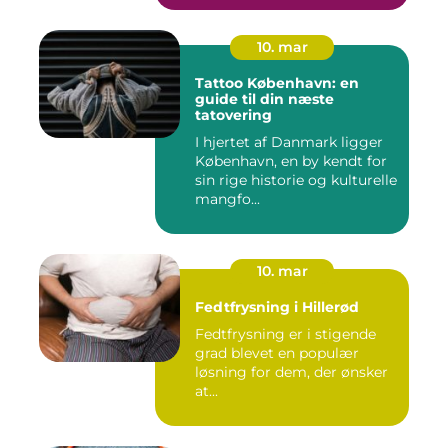
10. mar
Tattoo København: en
guide til din næste
tatovering
I hjertet af Danmark ligger
København, en by kendt for
sin rige historie og kulturelle
mangfo...
10. mar
Fedtfrysning i Hillerød
Fedtfrysning er i stigende
grad blevet en populær
løsning for dem, der ønsker
at...