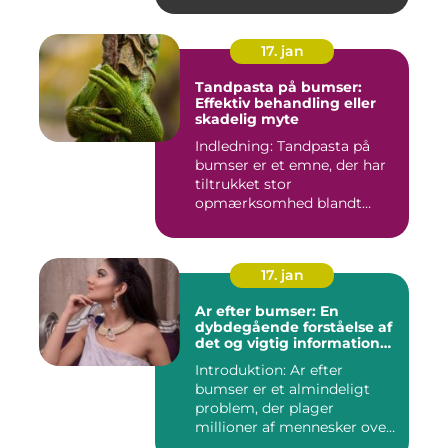
17. jan
Tandpasta på bumser:
Effektiv behandling eller
skadelig myte
Indledning: Tandpasta på
bumser er et emne, der har
tiltrukket stor
opmærksomhed blandt
personer med...
17. jan
Ar efter bumser: En
dybdegående forståelse af
det og vigtig information
for interesserede personer
Introduktion: Ar efter
bumser er et almindeligt
problem, der plager
millioner af mennesker over
hel...