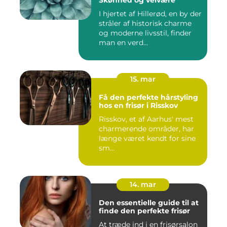
Skønhed og velvære
I hjertet af Hillerød, en by der
stråler af historisk charme
og moderne livsstil, finder
man en verd...
15. mar
Få den perfekte hårstyling
hos en frisør i Risskov
Risskov, et af Aarhus' mest
charmerende områder, har
længe været kendt for sine
sm...
14. mar
Den essentielle guide til at
finde den perfekte frisør
At træde ind i en frisørsalon