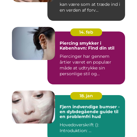
kan være som at træde ind i
en verden af forv...
14. feb
Piercing smykker i
København: Find din stil
Piercinger har gennem
årtier været en populær
måde at udtrykke sin
personlige stil og
individualitet...
18. jan
Fjern indvendige bumser -
en dybdegående guide til
en problemfri hud
Hovedoverskrift ():
Introduktion: ...