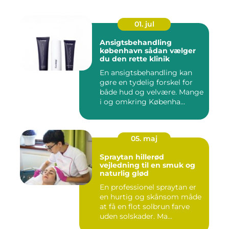
01. jul
Ansigtsbehandling
københavn sådan vælger
du den rette klinik
En ansigtsbehandling kan
gøre en tydelig forskel for
både hud og velvære. Mange
i og omkring Københa...
05. maj
Spraytan hillerød
vejledning til en smuk og
naturlig glød
En professionel spraytan er
en hurtig og skånsom måde
at få en flot solbrun farve
uden solskader. Ma...