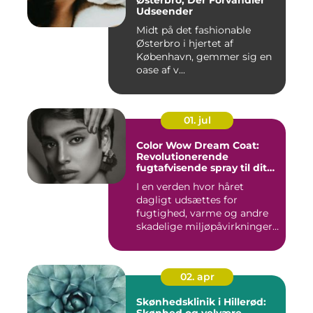
Østerbro, Der Forvandler
Udseender
Midt på det fashionable
Østerbro i hjertet af
København, gemmer sig en
oase af v...
01. jul
Color Wow Dream Coat:
Revolutionerende
fugtafvisende spray til dit
hår
I en verden hvor håret
dagligt udsættes for
fugtighed, varme og andre
skadelige miljøpåvirkninger,
s...
02. apr
Skønhedsklinik i Hillerød: