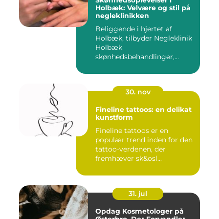
Skønhedsoplevelser i
Holbæk: Velvære og stil på
negleklinikken
Beliggende i hjertet af
Holbæk, tilbyder Negleklinik
Holbæk
skønhedsbehandlinger,...
30. nov
Fineline tattoos: en delikat
kunstform
Fineline tattoos er en
populær trend inden for den
tattoo-verdenen, der
fremhæver sk&osl...
31. jul
Opdag Kosmetologer på