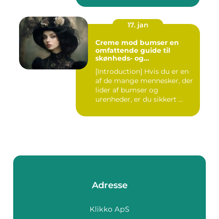
17. jan
Creme mod bumser en
omfattende guide til
skønheds- og
kosmetikforbrugere
[Introduction] Hvis du er en
af de mange mennesker, der
lider af bumser og
urenheder, er du sikkert ...
Adresse