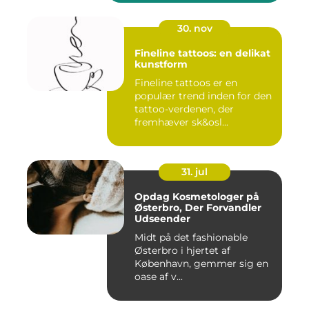
30. nov
Fineline tattoos: en delikat
kunstform
Fineline tattoos er en
populær trend inden for den
tattoo-verdenen, der
fremhæver sk&osl...
31. jul
Opdag Kosmetologer på
Østerbro, Der Forvandler
Udseender
Midt på det fashionable
Østerbro i hjertet af
København, gemmer sig en
oase af v...