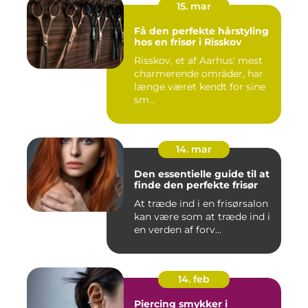
15. mar
Få den perfekte hårstyling
hos en frisør i Risskov
Risskov, et af Aarhus' mest
charmerende områder, har
længe været kendt for sine
sm...
14. mar
Den essentielle guide til at
finde den perfekte frisør
At træde ind i en frisørsalon
kan være som at træde ind i
en verden af forv...
14. feb
Piercing smykker i