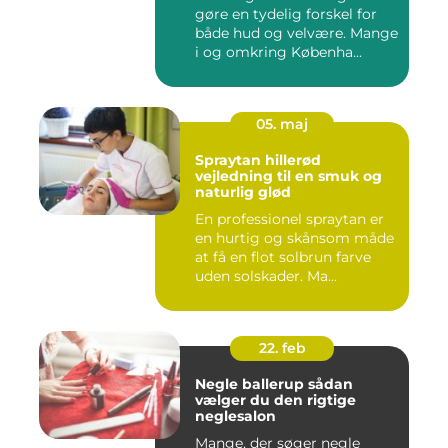
gøre en tydelig forskel for
både hud og velvære. Mange
i og omkring Københa...
05. maj
Spraytan hillerød
vejledning til en smuk og
naturlig glød
En professionel spraytan er
en hurtig og skånsom måde
at få en flot solbrun farve
uden solskader. Ma...
22. feb
Negle ballerup sådan
vælger du den rigtige
neglesalon
Mange, der søger negle