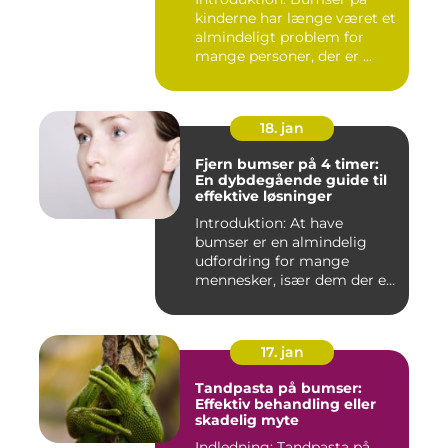
kinderne har længe været et
almindeligt problem for
mange personer, der er ...
18. jan
Fjern bumser på 4 timer:
En dybdegående guide til
effektive løsninger
Introduktion: At have
bumser er en almindelig
udfordring for mange
mennesker, især dem der er
aktiv...
17. jan
Tandpasta på bumser:
Effektiv behandling eller
skadelig myte
Indledning: Tandpasta på