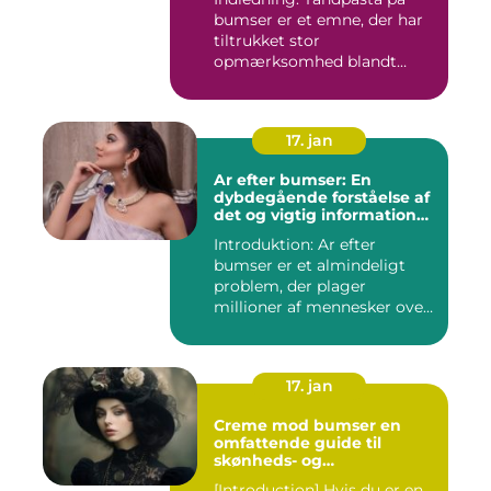
bumser er et emne, der har
tiltrukket stor
opmærksomhed blandt
personer med...
17. jan
Ar efter bumser: En
dybdegående forståelse af
det og vigtig information
for interesserede personer
Introduktion: Ar efter
bumser er et almindeligt
problem, der plager
millioner af mennesker over
hel...
17. jan
Creme mod bumser en
omfattende guide til
skønheds- og
kosmetikforbrugere
[Introduction] Hvis du er en