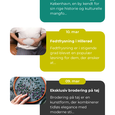
København, en by kendt for
sin rige historie og kulturelle
mangfo...
10. mar
Fedtfrysning i Hillerød
Fedtfrysning er i stigende
grad blevet en populær
løsning for dem, der ønsker
at...
09. mar
Eksklusiv brodering på tøj
Brodering på tøj er en
kunstform, der kombinerer
tidløs elegance med
moderne sti...