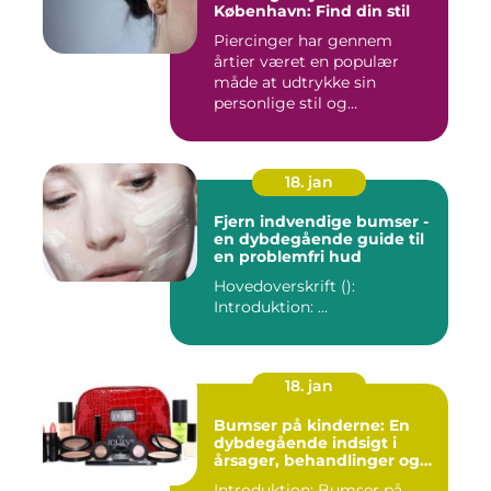
København: Find din stil
Piercinger har gennem
årtier været en populær
måde at udtrykke sin
personlige stil og
individualitet...
18. jan
Fjern indvendige bumser -
en dybdegående guide til
en problemfri hud
Hovedoverskrift ():
Introduktion: ...
18. jan
Bumser på kinderne: En
dybdegående indsigt i
årsager, behandlinger og
forebyggelse
Introduktion: Bumser på