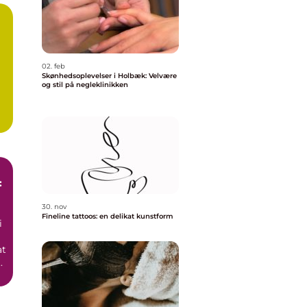
02. feb
Skønhedsoplevelser i Holbæk: Velvære
og stil på negleklinikken
:
30. nov
Fineline tattoos: en delikat kunstform
i
at
.