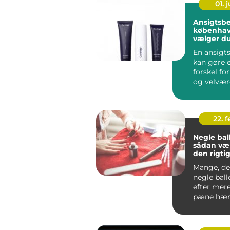
01. j
Ansigtsb
københavn så
vælger du
klinik
En ansigt
kan gøre e
forskel fo
og velvær
og omkri
Københa...
22. 
Negle bal
sådan væ
den rigti
neglesal
Mange, de
negle ball
efter mer
pæne hænd
have et res