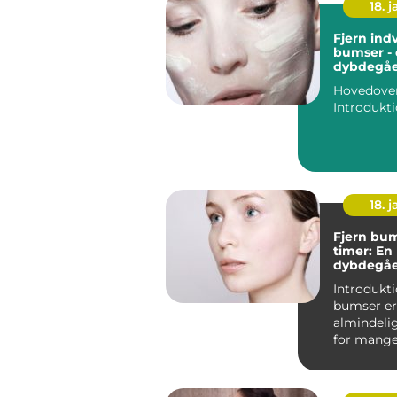
18. j
Fjern ind
bumser -
dybdegåe
til en pr
Hovedovers
18. j
Fjern bum
timer: En
dybdegåe
til effekt
Introduktion: A
bumser er
almindeli
for mang
mennesker
der er aktiv