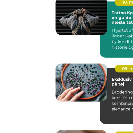
10. 
Tattoo K
en guide t
næste tat
I hjertet 
ligger Kø
by kendt f
historie o
mangfo...
09. 
Eksklusiv
på tøj
Brodering 
kunstform
kombinere
elegance
moderne st