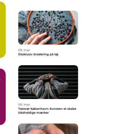
g
t
09. mar
.
Eksklusiv brodering på tøj
i
06. mar
Tatovør København: Kunsten at skabe
tidsholdige mærker