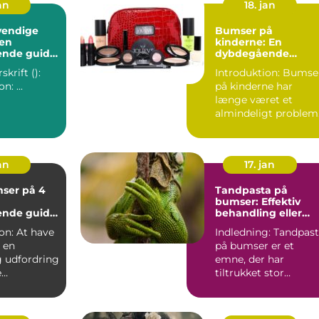
an
18. jan
vendige
Bumser på
 en
kinderne: En
nde guide
dybdegående
oblemfri hud
indsigt i årsager,
krift ():
Introduktion: Bumser
behandlinger og
Introduktion: ...
på kinderne har
forebyggelse
længe været et
almindeligt problem
for mange personer,
der er ...
an
17. jan
ser på 4
Tandpasta på
bumser: Effektiv
nde guide
behandling eller
ive løsninger
skadelig myte
t have
Indledning: Tandpas
 en
på bumser er et
g udfordring
emne, der har
e
tiltrukket stor
, især dem
opmærksomhed
...
blandt personer
med...