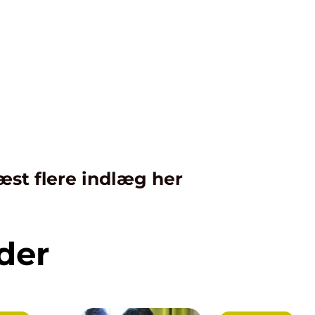
æst flere indlæg her
der