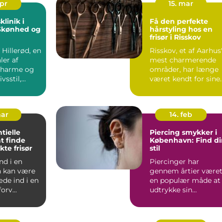
apr
15. mar
linik i
Få den perfekte
 Skønhed og
hårstyling hos en
frisør i Risskov
f Hillerød, en
Risskov, et af Aarhus
ler af
mest charmerende
 charme og
områder, har længe
vsstil,
været kendt for sine
 en verd...
sm...
mar
14. feb
tielle
Piercing smykker i
at finde
København: Find di
kte frisør
stil
nd i en
Piercinger har
n kan være
gennem årtier være
de ind i en
en populær måde at
orv...
udtrykke sin
personlige stil og
individualitet...