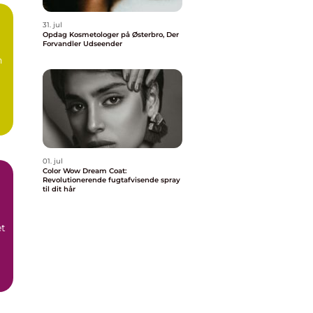
31. jul
Opdag Kosmetologer på Østerbro, Der
Forvandler Udseender
n
01. jul
Color Wow Dream Coat:
Revolutionerende fugtafvisende spray
til dit hår
et
.