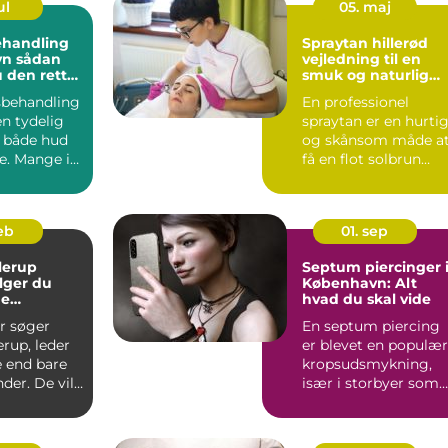
ul
05. maj
ehandling
Spraytan hillerød
dan
vejledning til en
 den rette
smuk og naturlig
glød
sbehandling
En professionel
n tydelig
spraytan er en hurti
r både hud
og skånsom måde a
e. Mange i
få en flot solbrun
ng
farve uden solskader
Ma...
feb
01. sep
lerup
Septum piercinger 
lger du
København: Alt
ge
hvad du skal vide
on
r søger
En septum piercing
erup, leder
er blevet en populær
e end bare
kropsudsmykning,
er. De vil
især i storbyer som
ultat, der...
Købe...