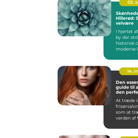
02. 
Skønhedsk
Hillerød:
velvære
I hjertet a
by der strå
historisk
moderne li
finder man
14. 
Den essen
guide til 
den perfe
At træde i
frisørsalo
som at træ
verden af f