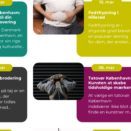
mar
10. mar
øbenhavn:
Fedtfrysning i
il din
Hillerød
overing
Fedtfrysning er i
af Danmark
stigende grad blevet
benhavn, en
en populær løsning
or sin rige
for dem, der ønsker
g kulturelle
at...
mar
06. mar
 brodering
Tatovør København
Kunsten at skabe
tidsholdige mærker
på tøj er en
At vælge en tatovør 
, der
København
r tidløs
indebærer ikke blot 
 med
finde en kunstner m..
i...