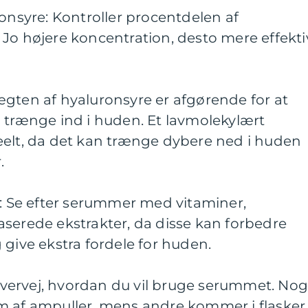
ronsyre: Kontroller procentdelen af
Jo højere koncentration, desto mere effekti
ægten af hyaluronsyre er afgørende for at
 trænge ind i huden. Et lavmolekylært
eelt, da det kan trænge dybere ned i huden
.
r: Se efter serummer med vitaminer,
serede ekstrakter, da disse kan forbedre
 give ekstra fordele for huden.
ervej, hvordan du vil bruge serummet. Nog
m af ampuller, mens andre kommer i flasker