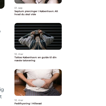
01. sep
Septum piercinger i København: Alt
hvad du skal vide
e
e
10. mar
Tattoo København: en guide til din
næste tatovering
ig
t
10. mar
Fedtfrysning i Hillerød