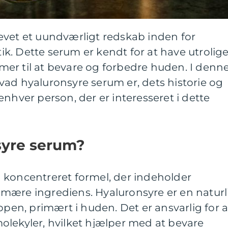
evet et uundværligt redskab inden for
k. Dette serum er kendt for at have utrolig
er til at bevare og forbedre huden. I denn
, hvad hyaluronsyre serum er, dets historie og
enhver person, der er interesseret i dette
syre serum?
 koncentreret formel, der indeholder
mære ingrediens. Hyaluronsyre er en naturl
ppen, primært i huden. Det er ansvarlig for a
olekyler, hvilket hjælper med at bevare