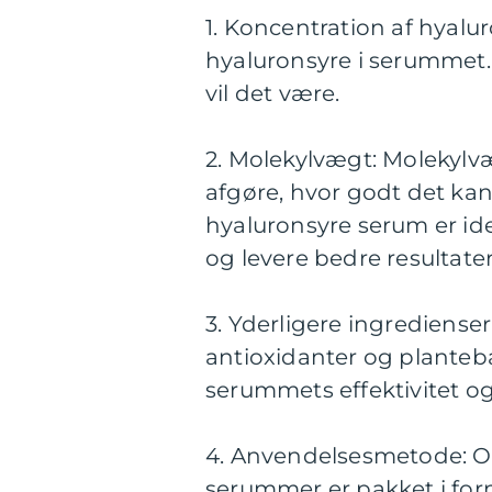
1. Koncentration af hyalu
hyaluronsyre i serummet. 
vil det være.
2. Molekylvægt: Molekylv
afgøre, hvor godt det kan
hyaluronsyre serum er id
og levere bedre resultater
3. Yderligere ingrediense
antioxidanter og planteba
serummets effektivitet og
4. Anvendelsesmetode: Ov
serummer er pakket i for