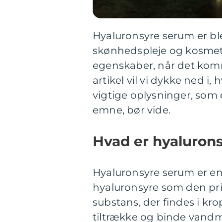
Hyaluronsyre serum er bl
skønhedspleje og kosmeti
egenskaber, når det komm
artikel vil vi dykke ned i
vigtige oplysninger, som 
emne, bør vide.
Hvad er hyaluron
Hyaluronsyre serum er en
hyaluronsyre som den pri
substans, der findes i kro
tiltrække og binde vandm