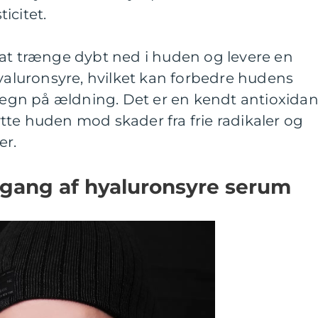
icitet.
 at trænge dybt ned i huden og levere en
luronsyre, hvilket kan forbedre hudens
gn på ældning. Det er en kendt antioxidan
te huden mod skader fra frie radikaler og
er.
gang af hyaluronsyre serum