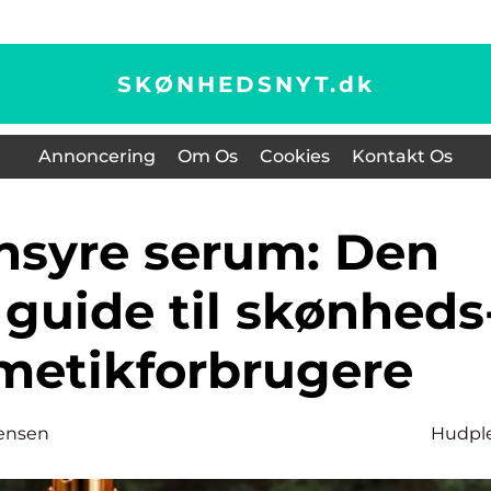
SKØNHEDSNYT.
dk
Annoncering
Om Os
Cookies
Kontakt Os
 guide til skønheds
metikforbrugere
ensen
Hudpl