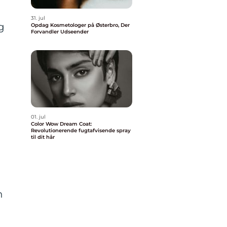
31. jul
g
Opdag Kosmetologer på Østerbro, Der
Forvandler Udseender
01. jul
Color Wow Dream Coat:
Revolutionerende fugtafvisende spray
til dit hår
?
n