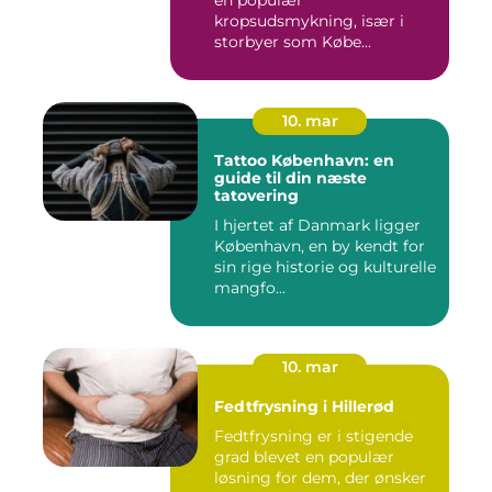
kropsudsmykning, især i
storbyer som Købe...
10. mar
Tattoo København: en
guide til din næste
tatovering
I hjertet af Danmark ligger
København, en by kendt for
sin rige historie og kulturelle
mangfo...
10. mar
Fedtfrysning i Hillerød
Fedtfrysning er i stigende
grad blevet en populær
løsning for dem, der ønsker