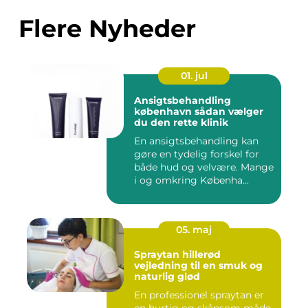
Flere Nyheder
01. jul
Ansigtsbehandling
københavn sådan vælger
du den rette klinik
En ansigtsbehandling kan
gøre en tydelig forskel for
både hud og velvære. Mange
i og omkring Københa...
05. maj
Spraytan hillerød
vejledning til en smuk og
naturlig glød
En professionel spraytan er
en hurtig og skånsom måde