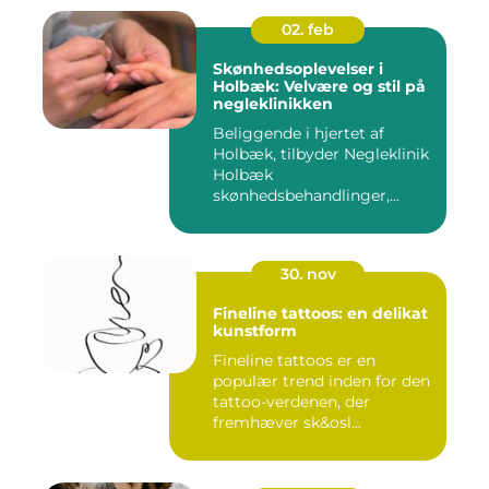
02. feb
Skønhedsoplevelser i
Holbæk: Velvære og stil på
negleklinikken
Beliggende i hjertet af
Holbæk, tilbyder Negleklinik
Holbæk
skønhedsbehandlinger,...
30. nov
Fineline tattoos: en delikat
kunstform
Fineline tattoos er en
populær trend inden for den
tattoo-verdenen, der
fremhæver sk&osl...