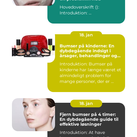
Hovedoverskrift ():
Introduktion: ...
18. jan
Bumser på kinderne: En
dybdegående indsigt i
årsager, behandlinger og
forebyggelse
Introduktion: Bumser på
kinderne har længe været et
almindeligt problem for
mange personer, der er ...
18. jan
Fjern bumser på 4 timer:
En dybdegående guide til
effektive løsninger
Introduktion: At have