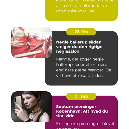
at få en flot solbrun farve
uden solskader. Ma...
22. feb
Negle ballerup sådan
vælger du den rigtige
neglesalon
Mange, der søger negle
ballerup, leder efter mere
end bare pæne hænder. De
vil have et resultat, der...
01. sep
Septum piercinger i
København: Alt hvad du
skal vide
En septum piercing er blevet
en populær