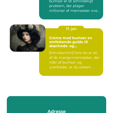
bumser er et almindeligt
problem, der plager
millioner af mennesker over
hel...
17. jan
Creme mod bumser en
omfattende guide til
skønheds- og
kosmetikforbrugere
[Introduction] Hvis du er en
af de mange mennesker, der
lider af bumser og
urenheder, er du sikkert ...
Adresse