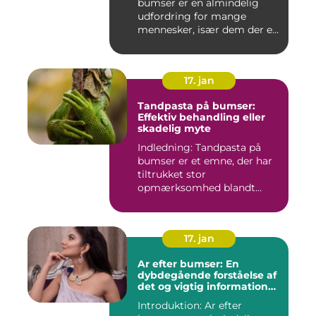
bumser er en almindelig
udfordring for mange
mennesker, især dem der er
aktiv...
17. jan
Tandpasta på bumser:
Effektiv behandling eller
skadelig myte
Indledning: Tandpasta på
bumser er et emne, der har
tiltrukket stor
opmærksomhed blandt
personer med...
17. jan
Ar efter bumser: En
dybdegående forståelse af
det og vigtig information
for interesserede personer
Introduktion: Ar efter