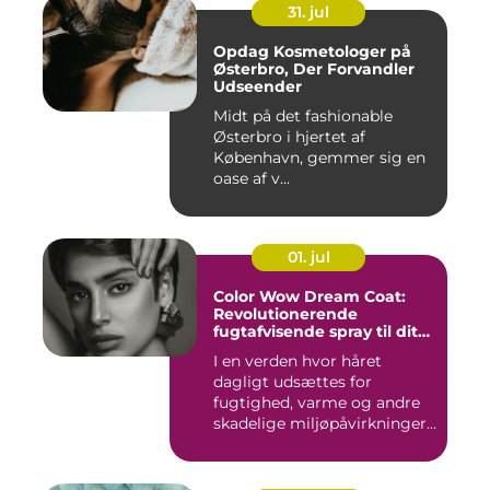
31. jul
Opdag Kosmetologer på
Østerbro, Der Forvandler
Udseender
Midt på det fashionable
Østerbro i hjertet af
København, gemmer sig en
oase af v...
01. jul
Color Wow Dream Coat:
Revolutionerende
fugtafvisende spray til dit
hår
I en verden hvor håret
dagligt udsættes for
fugtighed, varme og andre
skadelige miljøpåvirkninger,
s...