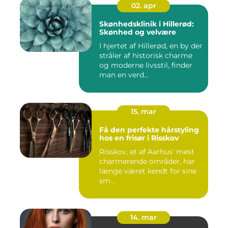
02. apr
Skønhedsklinik i Hillerød:
Skønhed og velvære
I hjertet af Hillerød, en by der
stråler af historisk charme
og moderne livsstil, finder
man en verd...
15. mar
Få den perfekte hårstyling
hos en frisør i Risskov
Risskov, et af Aarhus' mest
charmerende områder, har
længe været kendt for sine
sm...
14. mar