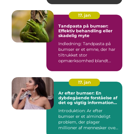
17. jan
Tandpasta på bumser:
Effektiv behandling eller
skadelig myte
Indledning: Tandpasta på
bumser er et emne, der har
tiltrukket stor
opmærksomhed blandt
personer med...
17. jan
Ar efter bumser: En
dybdegående forståelse af
det og vigtig information
for interesserede personer
Introduktion: Ar efter
bumser er et almindeligt
problem, der plager
millioner af mennesker over
hel...