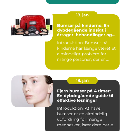
18. jan
Bumser på kinderne: En
dybdegående indsigt i
årsager, behandlinger og
forebyggelse
Introduktion: Bumser på
kinderne har længe været et
almindeligt problem for
mange personer, der er ...
18. jan
Fjern bumser på 4 timer:
En dybdegående guide til
effektive løsninger
Introduktion: At have
bumser er en almindelig
udfordring for mange
mennesker, især dem der er
aktiv...