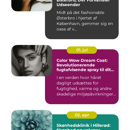
Østerbro, Der Forvandler
Udseender
Midt på det fashionable
Østerbro i hjertet af
København, gemmer sig en
oase af v...
01. jul
Color Wow Dream Coat:
Revolutionerende
fugtafvisende spray til dit
hår
I en verden hvor håret
dagligt udsættes for
fugtighed, varme og andre
skadelige miljøpåvirkninger,
s...
02. apr
Skønhedsklinik i Hillerød: