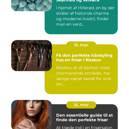
Skønhed og velvære
I hjertet af Hillerød, en by der
stråler af historisk charme
og moderne livsstil, finder
man en verd...
15. mar
Få den perfekte hårstyling
hos en frisør i Risskov
Risskov, et af Aarhus' mest
charmerende områder, har
længe været kendt for sine
sm...
14. mar
Den essentielle guide til at
finde den perfekte frisør
At træde ind i en frisørsalon