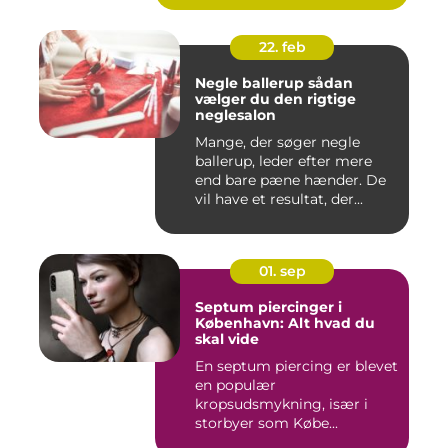
22. feb
Negle ballerup sådan
vælger du den rigtige
neglesalon
Mange, der søger negle
ballerup, leder efter mere
end bare pæne hænder. De
vil have et resultat, der...
01. sep
Septum piercinger i
København: Alt hvad du
skal vide
En septum piercing er blevet
en populær
kropsudsmykning, især i
storbyer som Købe...