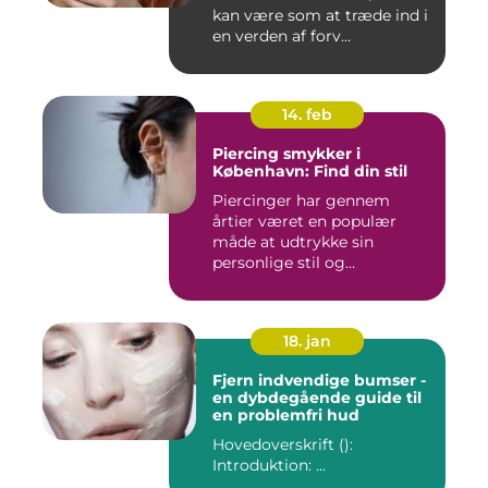
kan være som at træde ind i
en verden af forv...
14. feb
Piercing smykker i
København: Find din stil
Piercinger har gennem
årtier været en populær
måde at udtrykke sin
personlige stil og
individualitet...
18. jan
Fjern indvendige bumser -
en dybdegående guide til
en problemfri hud
Hovedoverskrift ():
Introduktion: ...