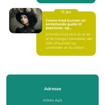
17. jan
Creme mod bumser en
omfattende guide til
skønheds- og
kosmetikforbrugere
[Introduction] Hvis du er en
af de mange mennesker, der
lider af bumser og
urenheder, er du sikkert ...
Adresse