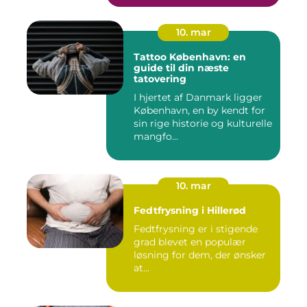
10. mar
Tattoo København: en
guide til din næste
tatovering
I hjertet af Danmark ligger
København, en by kendt for
sin rige historie og kulturelle
mangfo...
10. mar
Fedtfrysning i Hillerød
Fedtfrysning er i stigende
grad blevet en populær
løsning for dem, der ønsker
at...