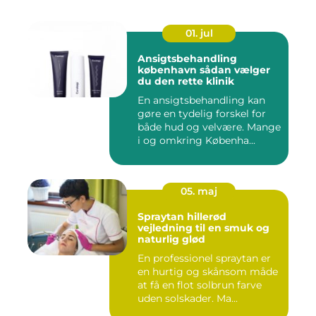
01. jul
Ansigtsbehandling
københavn sådan vælger
du den rette klinik
En ansigtsbehandling kan
gøre en tydelig forskel for
både hud og velvære. Mange
i og omkring Københa...
05. maj
Spraytan hillerød
vejledning til en smuk og
naturlig glød
En professionel spraytan er
en hurtig og skånsom måde
at få en flot solbrun farve
uden solskader. Ma...