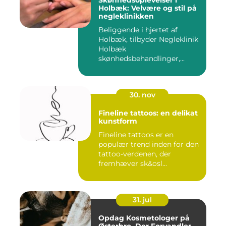
Skønhedsoplevelser i
Holbæk: Velvære og stil på
negleklinikken
Beliggende i hjertet af
Holbæk, tilbyder Negleklinik
Holbæk
skønhedsbehandlinger,...
30. nov
Fineline tattoos: en delikat
kunstform
Fineline tattoos er en
populær trend inden for den
tattoo-verdenen, der
fremhæver sk&osl...
31. jul
Opdag Kosmetologer på