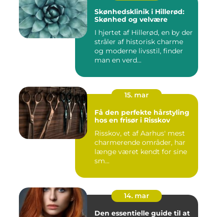
Skønhedsklinik i Hillerød:
Skønhed og velvære
I hjertet af Hillerød, en by der
stråler af historisk charme
og moderne livsstil, finder
man en verd...
15. mar
Få den perfekte hårstyling
hos en frisør i Risskov
Risskov, et af Aarhus' mest
charmerende områder, har
længe været kendt for sine
sm...
14. mar
Den essentielle guide til at