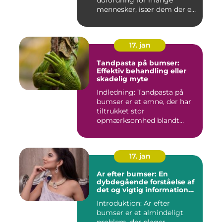
udfordring for mange
mennesker, især dem der er
aktiv...
17. jan
Tandpasta på bumser:
Effektiv behandling eller
skadelig myte
Indledning: Tandpasta på
bumser er et emne, der har
tiltrukket stor
opmærksomhed blandt
personer med...
17. jan
Ar efter bumser: En
dybdegående forståelse af
det og vigtig information
for interesserede personer
Introduktion: Ar efter
bumser er et almindeligt