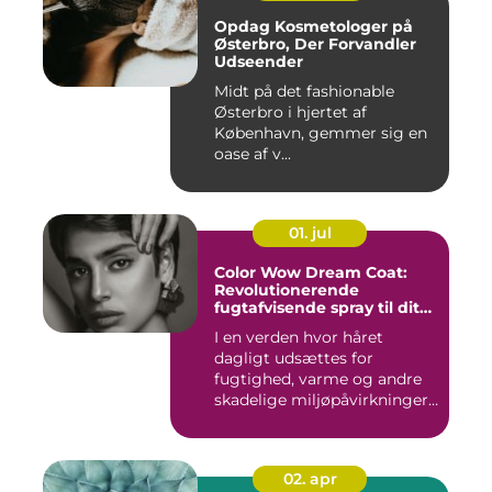
Opdag Kosmetologer på
Østerbro, Der Forvandler
Udseender
Midt på det fashionable
Østerbro i hjertet af
København, gemmer sig en
oase af v...
01. jul
Color Wow Dream Coat:
Revolutionerende
fugtafvisende spray til dit
hår
I en verden hvor håret
dagligt udsættes for
fugtighed, varme og andre
skadelige miljøpåvirkninger,
s...
02. apr