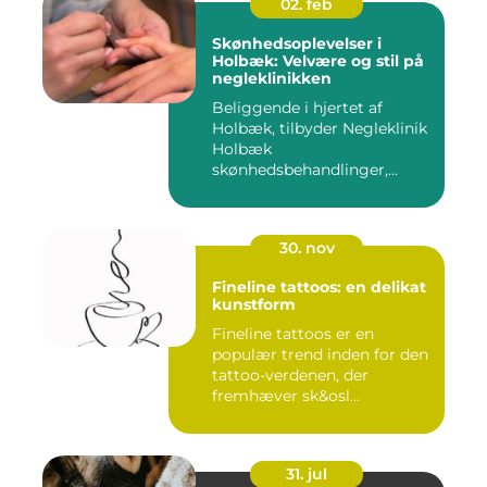
02. feb
Skønhedsoplevelser i
Holbæk: Velvære og stil på
negleklinikken
Beliggende i hjertet af
Holbæk, tilbyder Negleklinik
Holbæk
skønhedsbehandlinger,...
30. nov
Fineline tattoos: en delikat
kunstform
Fineline tattoos er en
populær trend inden for den
tattoo-verdenen, der
fremhæver sk&osl...
31. jul