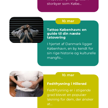
storbyer som Købe...
10. mar
Tattoo København: en
guide til din næste
tatovering
I hjertet af Danmark ligger
København, en by kendt for
sin rige historie og kulturelle
mangfo...
10. mar
Fedtfrysning i Hillerød
Fedtfrysning er i stigende
grad blevet en populær
løsning for dem, der ønsker
at...