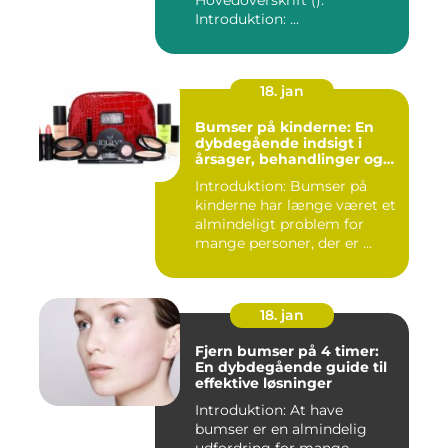
Hovedoverskrift ():
Introduktion: ...
18. jan
Bumser på kinderne: En
dybdegående indsigt i
årsager, behandlinger og
forebyggelse
Introduktion: Bumser på
kinderne har længe været et
almindeligt problem for
mange personer, der er ...
18. jan
Fjern bumser på 4 timer:
En dybdegående guide til
effektive løsninger
Introduktion: At have
bumser er en almindelig