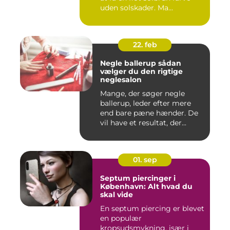
uden solskader. Ma...
22. feb
Negle ballerup sådan
vælger du den rigtige
neglesalon
Mange, der søger negle
ballerup, leder efter mere
end bare pæne hænder. De
vil have et resultat, der...
01. sep
Septum piercinger i
København: Alt hvad du
skal vide
En septum piercing er blevet
en populær
kropsudsmykning, især i