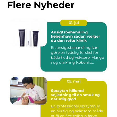
Flere Nyheder
01. jul
Ansigtsbehandling
københavn sådan vælger
du den rette klinik
En ansigtsbehandling kan
gøre en tydelig forskel for
både hud og velvære. Mange
i og omkring Københa...
05. maj
Spraytan hillerød
vejledning til en smuk og
naturlig glød
En professionel spraytan er
en hurtig og skånsom måde
at få en flot solbrun farve