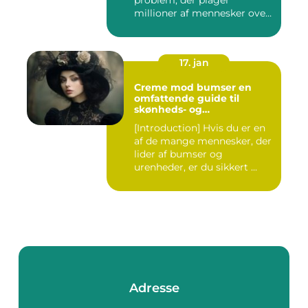
problem, der plager
millioner af mennesker over
hel...
17. jan
Creme mod bumser en
omfattende guide til
skønheds- og
kosmetikforbrugere
[Introduction] Hvis du er en
af de mange mennesker, der
lider af bumser og
urenheder, er du sikkert ...
Adresse