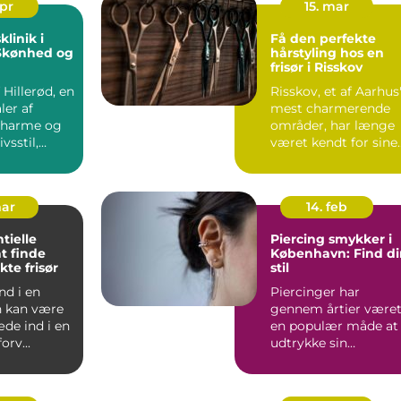
apr
15. mar
linik i
Få den perfekte
 Skønhed og
hårstyling hos en
frisør i Risskov
f Hillerød, en
Risskov, et af Aarhus
ler af
mest charmerende
 charme og
områder, har længe
vsstil,
været kendt for sine
 en verd...
sm...
mar
14. feb
tielle
Piercing smykker i
at finde
København: Find di
kte frisør
stil
nd i en
Piercinger har
n kan være
gennem årtier være
de ind i en
en populær måde at
orv...
udtrykke sin
personlige stil og
individualitet...