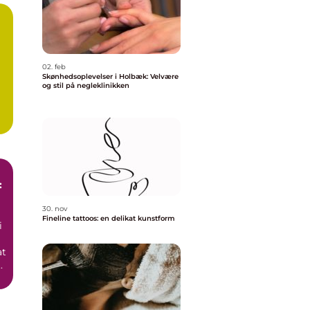
02. feb
Skønhedsoplevelser i Holbæk: Velvære
og stil på negleklinikken
:
30. nov
Fineline tattoos: en delikat kunstform
i
at
.