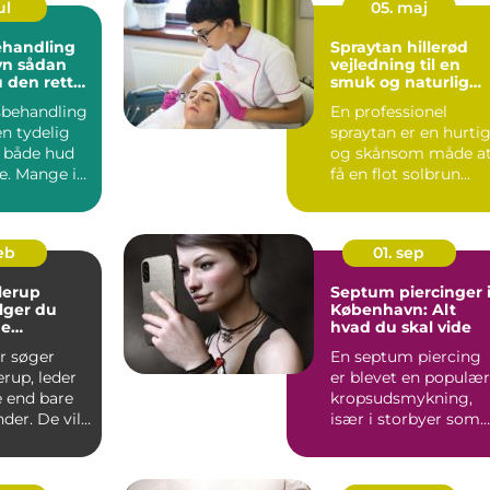
ul
05. maj
ehandling
Spraytan hillerød
dan
vejledning til en
 den rette
smuk og naturlig
glød
sbehandling
En professionel
n tydelig
spraytan er en hurti
r både hud
og skånsom måde a
e. Mange i
få en flot solbrun
ng
farve uden solskader
Ma...
feb
01. sep
lerup
Septum piercinger 
lger du
København: Alt
ge
hvad du skal vide
on
r søger
En septum piercing
erup, leder
er blevet en populær
e end bare
kropsudsmykning,
er. De vil
især i storbyer som
ultat, der...
Købe...