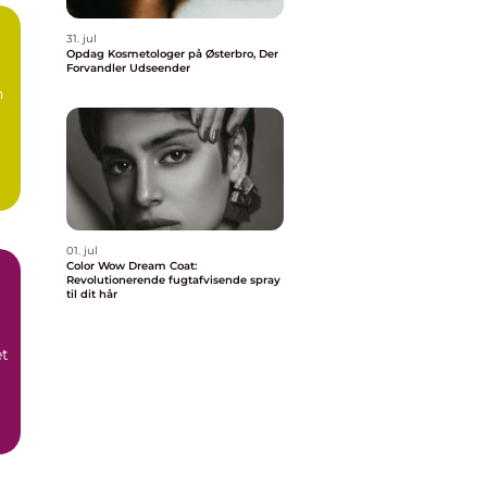
31. jul
Opdag Kosmetologer på Østerbro, Der
Forvandler Udseender
n
01. jul
Color Wow Dream Coat:
Revolutionerende fugtafvisende spray
til dit hår
et
.