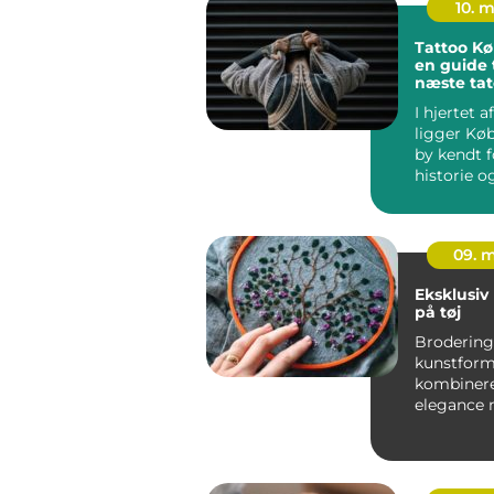
10. 
Tattoo K
en guide t
næste tat
I hjertet 
ligger Kø
by kendt f
historie o
mangfo...
09. 
Eksklusiv
på tøj
Brodering 
kunstform
kombinere
elegance
moderne st