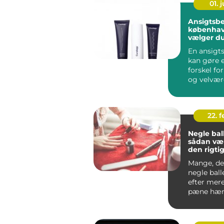
01. j
Ansigtsb
københavn så
vælger du
klinik
En ansigt
kan gøre e
forskel fo
og velvær
og omkri
Københa...
22. 
Negle bal
sådan væ
den rigti
neglesal
Mange, de
negle ball
efter mer
pæne hænd
have et res