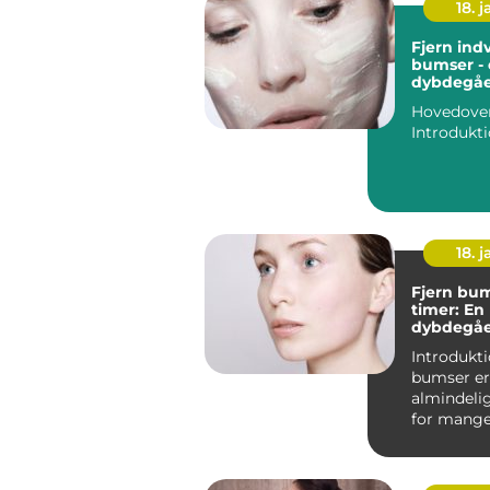
18. j
Fjern ind
bumser -
dybdegåe
til en pr
Hovedovers
18. j
Fjern bum
timer: En
dybdegåe
til effekt
Introduktion: A
bumser er
almindeli
for mang
mennesker
der er aktiv