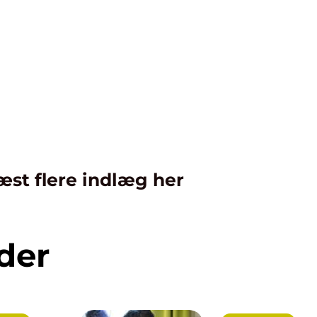
æst flere indlæg her
der