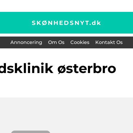
SKØNHEDSNYT.
dk
Annoncering
Om Os
Cookies
Kontakt Os
dsklinik østerbro