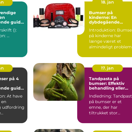
an
18. jan
vendige
Bumser på
 en
kinderne: En
nde guide
dybdegående
oblemfri hud
indsigt i årsager,
krift ():
Introduktion: Bumser
behandlinger og
Introduktion: ...
på kinderne har
forebyggelse
længe været et
almindeligt problem
for mange personer,
der er ...
an
17. jan
ser på 4
Tandpasta på
bumser: Effektiv
nde guide
behandling eller
ive løsninger
skadelig myte
t have
Indledning: Tandpas
 en
på bumser er et
g udfordring
emne, der har
e
tiltrukket stor
, især dem
opmærksomhed
...
blandt personer
med...