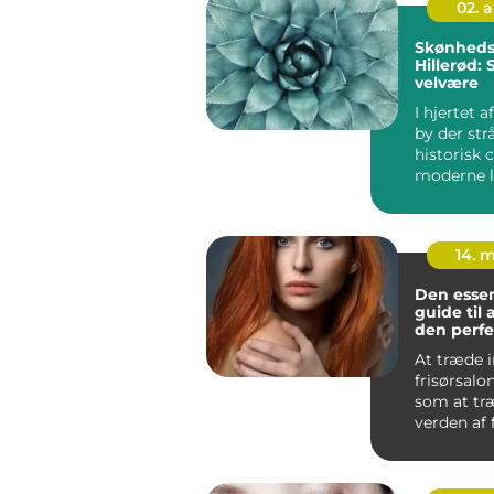
02. 
Skønhedsk
Hillerød:
velvære
I hjertet a
by der strå
historisk
moderne li
finder man
14. 
Den essen
guide til 
den perfe
At træde i
frisørsalo
som at træ
verden af f