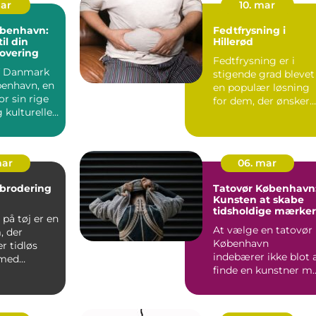
mar
10. mar
øbenhavn:
Fedtfrysning i
il din
Hillerød
overing
Fedtfrysning er i
af Danmark
stigende grad blevet
benhavn, en
en populær løsning
or sin rige
for dem, der ønsker
g kulturelle
at...
mar
06. mar
 brodering
Tatovør København
Kunsten at skabe
tidsholdige mærker
på tøj er en
At vælge en tatovør 
, der
København
r tidløs
indebærer ikke blot 
 med
finde en kunstner m..
i...