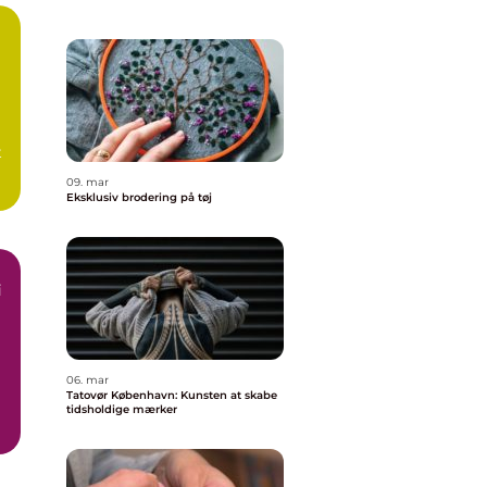
g
t
09. mar
.
Eksklusiv brodering på tøj
i
06. mar
Tatovør København: Kunsten at skabe
tidsholdige mærker