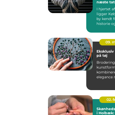
næste tat
I hjertet 
ligger Kø
by kendt f
historie o
mangfo...
09. 
Eksklusiv
på tøj
Brodering 
kunstform
kombinere
elegance
moderne st
02. 
Skønheds
i Holbæk: