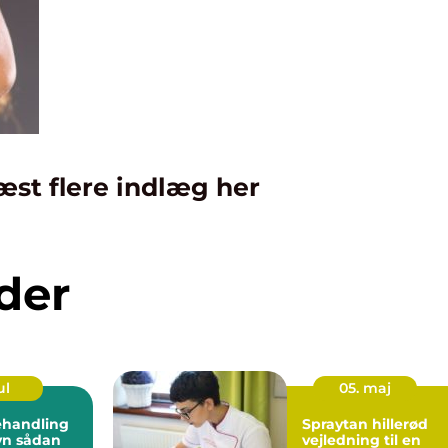
æst flere indlæg her
der
ul
05. maj
ehandling
Spraytan hillerød
dan
vejledning til en