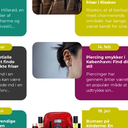
frisør i Risskov
f Hillerød, en
Risskov, et af Aarhus
ler af
mest charmerende
 charme og
områder, har længe
vsstil,
været kendt for sine
 en verd...
sm...
mar
14. feb
tielle
Piercing smykker i
at finde
København: Find di
kte frisør
stil
nd i en
Piercinger har
n kan være
gennem årtier være
de ind i en
en populær måde at
orv...
udtrykke sin
personlige stil og
individualitet...
an
18. jan
vendige
Bumser på
 en
kinderne: En