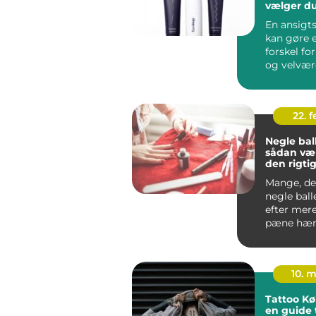
vælger du
klinik
En ansigt
kan gøre e
forskel fo
og velvær
og omkri
Københa...
22. 
Negle bal
sådan væ
den rigti
neglesal
Mange, de
negle ball
efter mer
pæne hænd
have et res
10. 
Tattoo K
en guide t