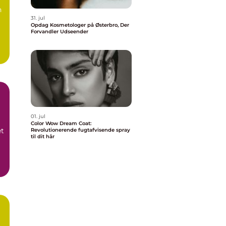
n
31. jul
Opdag Kosmetologer på Østerbro, Der
Forvandler Udseender
01. jul
Color Wow Dream Coat:
et
Revolutionerende fugtafvisende spray
til dit hår
.