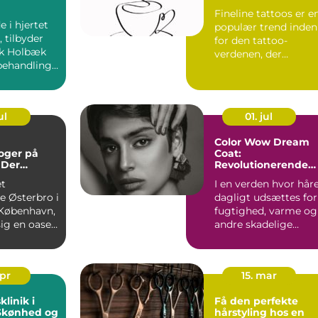
Fineline tattoos er e
ikken
 i hjertet
populær trend inden
 tilbyder
for den tattoo-
ik Holbæk
verdenen, der
behandlinge
fremhæver sk&osl...
ul
01. jul
Color Wow Dream
oger på
Coat:
 Der
Revolutionerende
r
fugtafvisende spray
et
I en verden hvor hår
r
til dit hår
e Østerbro i
dagligt udsættes for
 København,
fugtighed, varme og
g en oase
andre skadelige
miljøpåvirkninger, s..
apr
15. mar
linik i
Få den perfekte
 Skønhed og
hårstyling hos en