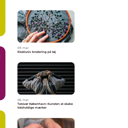
g
t
.
09. mar
Eksklusiv brodering på tøj
i
06. mar
Tatovør København: Kunsten at skabe
tidsholdige mærker