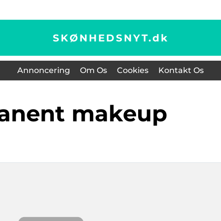
SKØNHEDSNYT.
dk
Annoncering
Om Os
Cookies
Kontakt Os
manent makeup