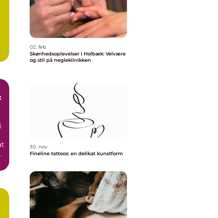
02. feb
Skønhedsoplevelser i Holbæk: Velvære
og stil på negleklinikken
:
i
at
30. nov
.
Fineline tattoos: en delikat kunstform