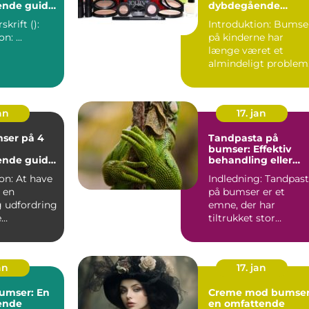
nde guide
dybdegående
oblemfri hud
indsigt i årsager,
krift ():
Introduktion: Bumser
behandlinger og
Introduktion: ...
på kinderne har
forebyggelse
længe været et
almindeligt problem
for mange personer,
der er ...
an
17. jan
ser på 4
Tandpasta på
bumser: Effektiv
nde guide
behandling eller
ive løsninger
skadelig myte
t have
Indledning: Tandpas
 en
på bumser er et
g udfordring
emne, der har
e
tiltrukket stor
, især dem
opmærksomhed
...
blandt personer
med...
an
17. jan
bumser: En
Creme mod bumse
ende
en omfattende