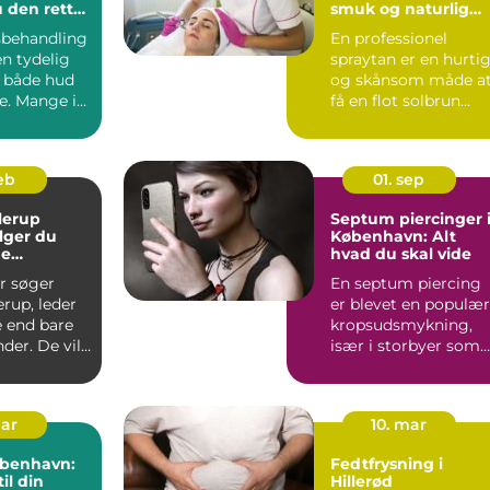
 den rette
smuk og naturlig
glød
sbehandling
En professionel
n tydelig
spraytan er en hurti
r både hud
og skånsom måde a
e. Mange i
få en flot solbrun
ng
farve uden solskader
Ma...
feb
01. sep
lerup
Septum piercinger 
lger du
København: Alt
ge
hvad du skal vide
on
r søger
En septum piercing
erup, leder
er blevet en populær
e end bare
kropsudsmykning,
er. De vil
især i storbyer som
ultat, der...
Købe...
mar
10. mar
øbenhavn:
Fedtfrysning i
il din
Hillerød