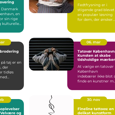
overing
Fedtfrysning er i
af Danmark
stigende grad blevet
benhavn, en
en populær løsning
or sin rige
for dem, der ønsker
g kulturelle
at...
mar
06. mar
 brodering
Tatovør København
Kunsten at skabe
tidsholdige mærker
på tøj er en
At vælge en tatovør 
, der
København
r tidløs
indebærer ikke blot 
 med
finde en kunstner m..
i...
feb
30. nov
oplevelser
Fineline tattoos: en
 Velvære og
delikat kunstform