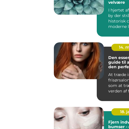
velvære
I hjertet a
by der strå
historisk
moderne li
finder man
14. 
Den essen
guide til 
den perfe
At træde i
frisørsalo
som at træ
verden af f
18. j
Fjern ind
bumser -