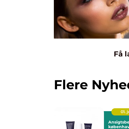
Få l
Flere Nyhe
01. j
Ansigtsb
københavn så