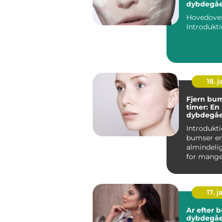
dybdegåe
til en pr
Hovedovers
18. j
Fjern bum
timer: En
dybdegåe
til effekt
Introduktion: A
bumser er
almindeli
for mang
mennesker
der er aktiv
17. j
Ar efter 
dybdegå