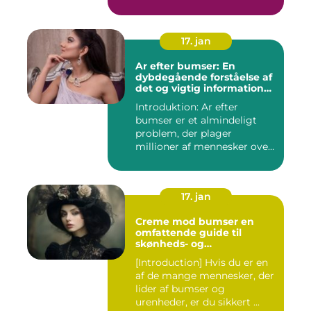
personer med...
17. jan
Ar efter bumser: En
dybdegående forståelse af
det og vigtig information
for interesserede personer
Introduktion: Ar efter
bumser er et almindeligt
problem, der plager
millioner af mennesker over
hel...
17. jan
Creme mod bumser en
omfattende guide til
skønheds- og
kosmetikforbrugere
[Introduction] Hvis du er en
af de mange mennesker, der
lider af bumser og
urenheder, er du sikkert ...