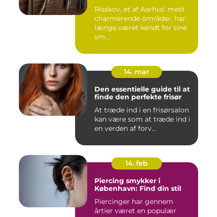
Risskov, et af Aarhus' mest
charmerende områder, har
længe været kendt for sine
sm...
14. mar
Den essentielle guide til at
finde den perfekte frisør
At træde ind i en frisørsalon
kan være som at træde ind i
en verden af forv...
14. feb
Piercing smykker i
København: Find din stil
Piercinger har gennem
årtier været en populær