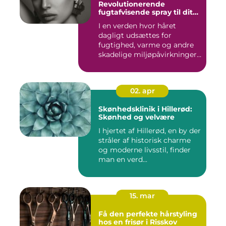
Revolutionerende
fugtafvisende spray til dit
hår
I en verden hvor håret
dagligt udsættes for
fugtighed, varme og andre
skadelige miljøpåvirkninger,
s...
02. apr
Skønhedsklinik i Hillerød:
Skønhed og velvære
I hjertet af Hillerød, en by der
stråler af historisk charme
og moderne livsstil, finder
man en verd...
15. mar
Få den perfekte hårstyling
hos en frisør i Risskov