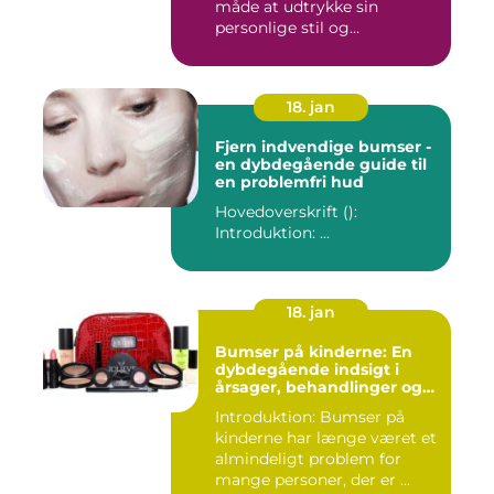
måde at udtrykke sin
personlige stil og
individualitet...
18. jan
Fjern indvendige bumser -
en dybdegående guide til
en problemfri hud
Hovedoverskrift ():
Introduktion: ...
18. jan
Bumser på kinderne: En
dybdegående indsigt i
årsager, behandlinger og
forebyggelse
Introduktion: Bumser på
kinderne har længe været et
almindeligt problem for
mange personer, der er ...