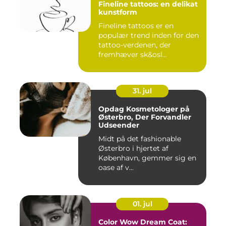
Fineline tattoos: en delikat
kunstform
Fineline tattoos er en
populær trend inden for den
tattoo-verdenen, der
fremhæver sk&osl...
31. jul
Opdag Kosmetologer på
Østerbro, Der Forvandler
Udseender
Midt på det fashionable
Østerbro i hjertet af
København, gemmer sig en
oase af v...
01. jul
Color Wow Dream Coat: