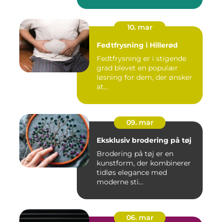
10. mar
Fedtfrysning i Hillerød
Fedtfrysning er i stigende
grad blevet en populær
løsning for dem, der ønsker
at...
09. mar
Eksklusiv brodering på tøj
Brodering på tøj er en
kunstform, der kombinerer
tidløs elegance med
moderne sti...
06. mar