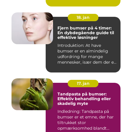
18. jan
Fjern bumser på 4 timer:
En dybdegående guide til
effektive løsninger
Introduktion: At have
bumser er en almindelig
udfordring for mange
mennesker, især dem der er
aktiv...
17. jan
Tandpasta på bumser:
Effektiv behandling eller
skadelig myte
Indledning: Tandpasta på
bumser er et emne, der har
tiltrukket stor
opmærksomhed blandt