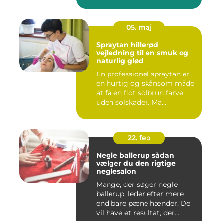
05. maj
Spraytan hillerød
vejledning til en smuk og
naturlig glød
En professionel spraytan er
en hurtig og skånsom måde
at få en flot solbrun farve
uden solskader. Ma...
22. feb
Negle ballerup sådan
vælger du den rigtige
neglesalon
Mange, der søger negle
ballerup, leder efter mere
end bare pæne hænder. De
vil have et resultat, der...