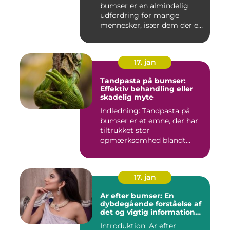
bumser er en almindelig
udfordring for mange
mennesker, især dem der er
aktiv...
17. jan
Tandpasta på bumser:
Effektiv behandling eller
skadelig myte
Indledning: Tandpasta på
bumser er et emne, der har
tiltrukket stor
opmærksomhed blandt
personer med...
17. jan
Ar efter bumser: En
dybdegående forståelse af
det og vigtig information
for interesserede personer
Introduktion: Ar efter