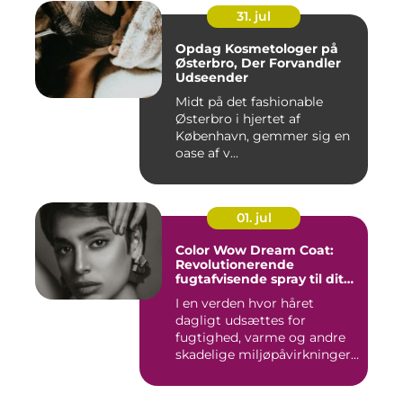
31. jul
Opdag Kosmetologer på
Østerbro, Der Forvandler
Udseender
Midt på det fashionable
Østerbro i hjertet af
København, gemmer sig en
oase af v...
01. jul
Color Wow Dream Coat:
Revolutionerende
fugtafvisende spray til dit
hår
I en verden hvor håret
dagligt udsættes for
fugtighed, varme og andre
skadelige miljøpåvirkninger,
s...