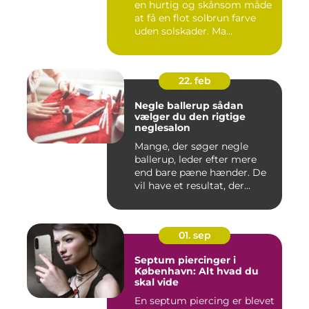
en hurtig og skånsom måde
at få en flot solbrun farve
uden solskader. Ma...
22. feb
Negle ballerup sådan
vælger du den rigtige
neglesalon
Mange, der søger negle
ballerup, leder efter mere
end bare pæne hænder. De
vil have et resultat, der...
01. sep
Septum piercinger i
København: Alt hvad du
skal vide
En septum piercing er blevet