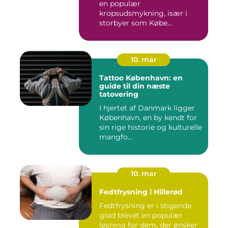
en populær
kropsudsmykning, især i
storbyer som Købe...
10. mar
Tattoo København: en
guide til din næste
tatovering
I hjertet af Danmark ligger
København, en by kendt for
sin rige historie og kulturelle
mangfo...
10. mar
Fedtfrysning i Hillerød
Fedtfrysning er i stigende
grad blevet en populær
løsning for dem, der ønsker