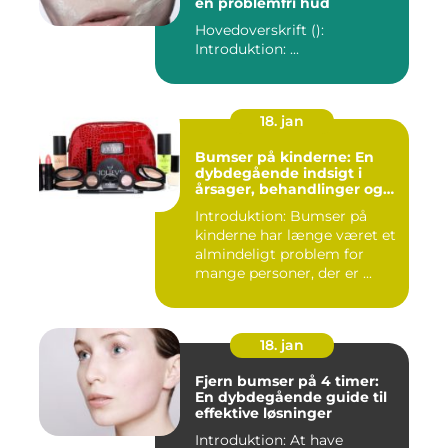
en problemfri hud
Hovedoverskrift ():
Introduktion: ...
18. jan
Bumser på kinderne: En
dybdegående indsigt i
årsager, behandlinger og
forebyggelse
Introduktion: Bumser på
kinderne har længe været et
almindeligt problem for
mange personer, der er ...
18. jan
Fjern bumser på 4 timer:
En dybdegående guide til
effektive løsninger
Introduktion: At have