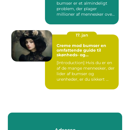
bumser er et almindeligt
problem, der plager
millioner af mennesker over
hel...
17. jan
Creme mod bumser en
omfattende guide til
skønheds- og
kosmetikforbrugere
[Introduction] Hvis du er en
af de mange mennesker, der
lider af bumser og
urenheder, er du sikkert ...