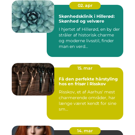
02. apr
Skønhedsklinik i Hillerød:
Skønhed og velvære
I hjertet af Hillerød, en by der
stråler af historisk charme
og moderne livsstil, finder
man en verd...
15. mar
Få den perfekte hårstyling
hos en frisør i Risskov
Risskov, et af Aarhus' mest
charmerende områder, har
længe været kendt for sine
sm...
14. mar