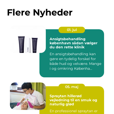
Flere Nyheder
01. jul
Ansigtsbehandling
københavn sådan vælger
du den rette klinik
En ansigtsbehandling kan
gøre en tydelig forskel for
både hud og velvære. Mange
i og omkring Københa...
05. maj
Spraytan hillerød
vejledning til en smuk og
naturlig glød
En professionel spraytan er