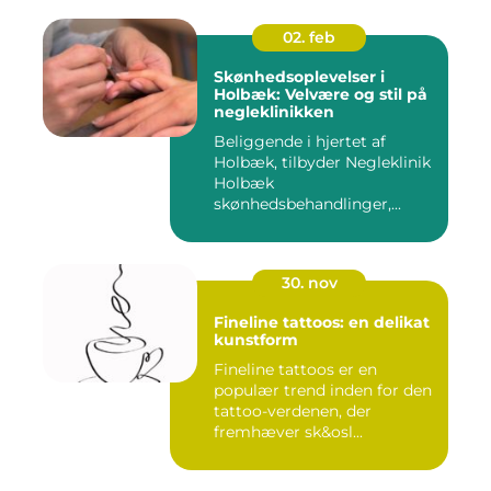
02. feb
Skønhedsoplevelser i
Holbæk: Velvære og stil på
negleklinikken
Beliggende i hjertet af
Holbæk, tilbyder Negleklinik
Holbæk
skønhedsbehandlinger,...
30. nov
Fineline tattoos: en delikat
kunstform
Fineline tattoos er en
populær trend inden for den
tattoo-verdenen, der
fremhæver sk&osl...